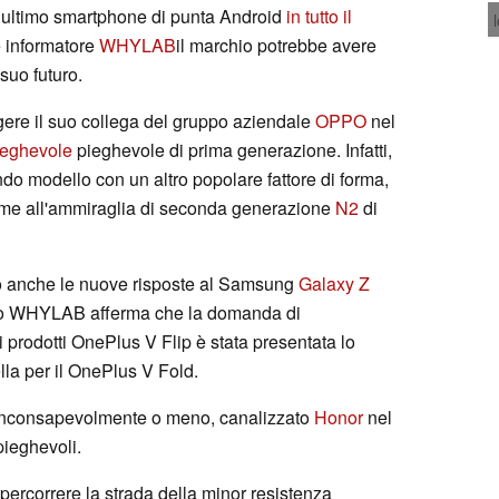
 ultimo smartphone di punta Android
in tutto il
e informatore
WHYLAB
il marchio potrebbe avere
suo futuro.
gere il suo collega del gruppo aziendale
OPPO
nel
ieghevole
pieghevole di prima generazione. Infatti,
do modello con un altro popolare fattore di forma,
eme all'ammiraglia di seconda generazione
N2
di
no anche le nuove risposte al Samsung
Galaxy Z
nto WHYLAB afferma che la domanda di
i prodotti OnePlus V Flip è stata presentata lo
lla per il OnePlus V Fold.
inconsapevolmente o meno, canalizzato
Honor
nel
pieghevoli.
percorrere la strada della minor resistenza