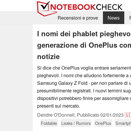
Recensioni e prove
News
I nomi dei phablet pieghevo
generazione di OnePlus com
notizie
Si dice che OnePlus voglia entrare seriament
pieghevoli. I nomi che alludono fortemente a u
Samsung Galaxy Z Fold - per non parlare di un
presumibilmente registrati. I nuovi termini su
dispositivi potrebbero finire per assomigliare m
presenti sul mercato.
Deirdre O'Donnell,
Pubblicato
02/01/2023
🇺
Foldable
Leaks / Rumors
OnePlus
Smartp