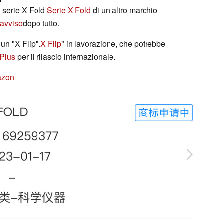
a serie X Fold
Serie X Fold
di un altro marchio
 avviso
dopo tutto.
 un "X Flip".
X Flip
" in lavorazione, che potrebbe
Plus
per il rilascio internazionale.
azon