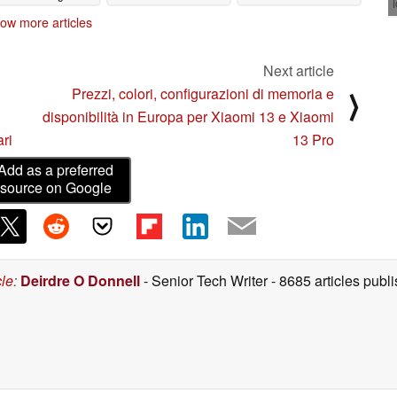
notizie
01/30/2023
ow more articles
Next article
Prezzi, colori, configurazioni di memoria e
⟩
disponibilità in Europa per Xiaomi 13 e Xiaomi
ari
13 Pro
Add as a preferred
source on Google
cle
:
Deirdre O Donnell
- Senior Tech Writer
- 8685 articles pub