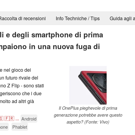
Raccolta di recensioni
Info Techniche / Tips
Guida agli a
li e degli smartphone di prima
paiono in una nuova fuga di
e nel gioco dei
n futuro rivale del
o Z Flip - sono stati
ggeriscono che i due
olto ad altri già
Il OnePlus pieghevole di prima
generazione potrebbe avere questo
🇸
🇫🇷
...
Android
aspetto? (Fonte: Vivo)
hone
Phablet