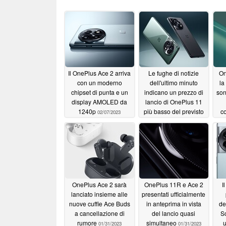
Il OnePlus Ace 2 arriva
Le fughe di notizie
On
con un moderno
dell'ultimo minuto
la
chipset di punta e un
indicano un prezzo di
son
display AMOLED da
lancio di OnePlus 11
1240p
più basso del previsto
c
02/07/2023
02/07/2023
OnePlus Ace 2 sarà
OnePlus 11R e Ace 2
I
lanciato insieme alle
presentati ufficialmente
nuove cuffie Ace Buds
in anteprima in vista
de
a cancellazione di
del lancio quasi
So
rumore
simultaneo
u
01/31/2023
01/31/2023