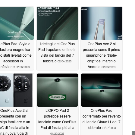
ePlus Pad: Stylo e
I dettagli del OnePlus
OnePlus Ace 2 si
 tastiera magnetica
Pad trapelano online in
presenta come il primo
o stati rivelati come
vista del lancio del 7
smartphone "triple-
accessori in
febbraio
chip" del marchio
02/04/2023
onfezione
Android
02/06/2023
02/03/2023
l OnePlus Ace 2 si
L'OPPO Pad 2
OnePlus Pad
presenta con un
potrebbe essere
confermato per l'evento
sign familiare e un
lanciato come OnePlus
di lancio Cloud11 del 7
C di fascia alta in
Pad di fascia più alta
febbraio
01/27/2023
na nuova fuga di
01/29/2023