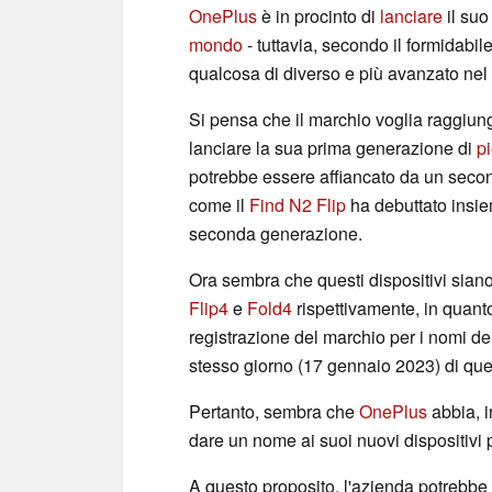
OnePlus
è in procinto di
lanciare
il suo
mondo
- tuttavia, secondo il formidabil
qualcosa di diverso e più avanzato nel 
Si pensa che il marchio voglia raggiun
lanciare la sua prima generazione di
p
potrebbe essere affiancato da un secon
come il
Find N2 Flip
ha debuttato insi
seconda generazione.
Ora sembra che questi dispositivi sia
Flip4
e
Fold4
rispettivamente, in qua
registrazione del marchio per i nomi de
stesso giorno (17 gennaio 2023) di que
Pertanto, sembra che
OnePlus
abbia, 
dare un nome ai suoi nuovi dispositivi 
A questo proposito, l'azienda potrebbe 