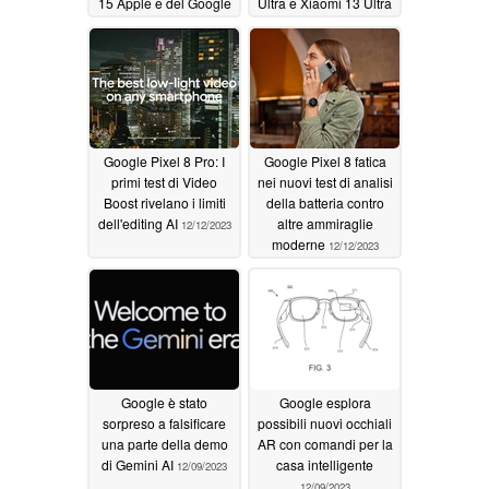
15 Apple e del Google
Ultra e Xiaomi 13 Ultra
Pixel 8
con prestazioni della
12/13/2023
batteria deludenti
12/12/2023
Google Pixel 8 Pro: I
Google Pixel 8 fatica
primi test di Video
nei nuovi test di analisi
Boost rivelano i limiti
della batteria contro
dell'editing AI
altre ammiraglie
12/12/2023
moderne
12/12/2023
Google è stato
Google esplora
sorpreso a falsificare
possibili nuovi occhiali
una parte della demo
AR con comandi per la
di Gemini AI
casa intelligente
12/09/2023
12/09/2023