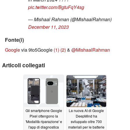
pic.twitter.com/BgtuFqY4sg
— Mishaal Rahman (@MishaalRahman)
December 11, 2023
Fonte(i)
Google
via 9to5Google
(1)
(2)
&
@MishaalRahman
Articoli collegati
Gli smartphone Google
La nuova AI di Google
Pixel ottengono la
DeepMind ha
'Modalità riparazione' e
sviluppato oltre 700
l'app di diagnostica
materiali per le batterie