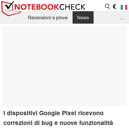
Recensioni e prove
News
...
Raccolta di recensioni
Info Techniche / Tips
Guida agli acquisti
Search
Contact
I dispositivi Google Pixel ricevono
correzioni di bug e nuove funzionalità