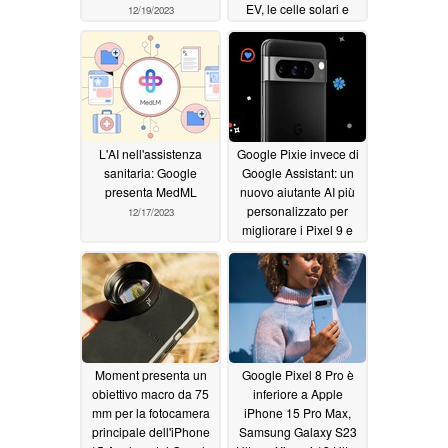
EV, le celle solari e
12/19/2023
altro ancora
12/17/2023
L'AI nell'assistenza
Google Pixie invece di
sanitaria: Google
Google Assistant: un
presenta MedML
nuovo aiutante AI più
personalizzato per
12/17/2023
migliorare i Pixel 9 e
Pixel 9 Pro
12/17/2023
Moment presenta un
Google Pixel 8 Pro è
obiettivo macro da 75
inferiore a Apple
mm per la fotocamera
iPhone 15 Pro Max,
principale dell'iPhone
Samsung Galaxy S23