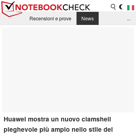
Recensioni e prove
News
...
Raccolta di recensioni
Info Techniche / Tips
Guida agli acquisti
Search
Contact
Huawei mostra un nuovo clamshell
pieghevole più ampio nello stile del