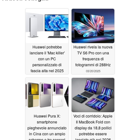
Huawei potrebbe
Huawei rivela la nuova
lanciare il 'Mac killer'
TV S6 Pro con una
con un PC
frequenza di
personalizzato di
fotogrammi di 288Hz
fascia alta nel 2025
03/20/2025
03/20/2025
Huawei Pura X:
Voci di corridoio: Apple
smartphone
Il MacBook Fold con
pieghevole annunciato
display da 18,8 pollici
in Cina con un ampio
potrebbe essere
schermo e tre sensori
lanciato già nel 2026