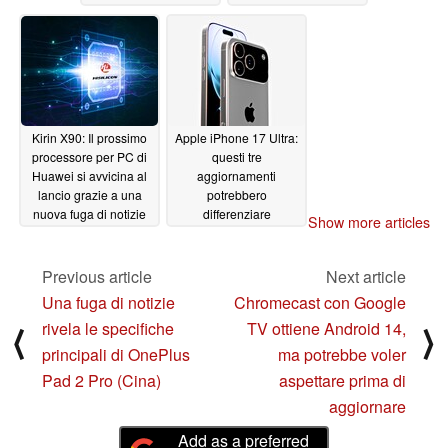
03/18/2025
Kirin X90: Il prossimo
Apple iPhone 17 Ultra:
processore per PC di
questi tre
Huawei si avvicina al
aggiornamenti
lancio grazie a una
potrebbero
nuova fuga di notizie
differenziare
Show more articles
l'ammiraglia
03/17/2025
dall'iPhone 17 Pro
Previous article
Next article
03/16/2025
Una fuga di notizie
Chromecast con Google
rivela le specifiche
TV ottiene Android 14,
⟨
⟩
principali di OnePlus
ma potrebbe voler
Pad 2 Pro (Cina)
aspettare prima di
aggiornare
Add as a preferred