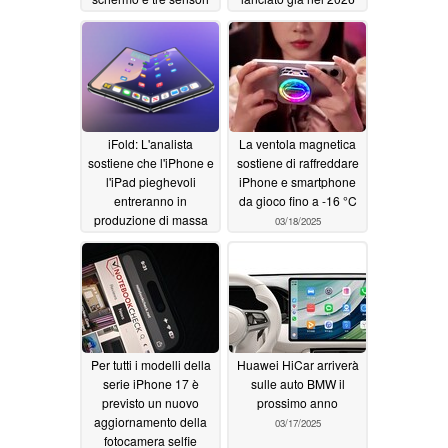
per la fotocamera
come primo Mac
posteriore
touchscreen in
03/20/2025
assoluto
03/18/2025
iFold: L'analista
La ventola magnetica
sostiene che l'iPhone e
sostiene di raffreddare
l'iPad pieghevoli
iPhone e smartphone
entreranno in
da gioco fino a -16 °C
produzione di massa
03/18/2025
nel 2026
03/18/2025
Per tutti i modelli della
Huawei HiCar arriverà
serie iPhone 17 è
sulle auto BMW il
previsto un nuovo
prossimo anno
aggiornamento della
03/17/2025
fotocamera selfie