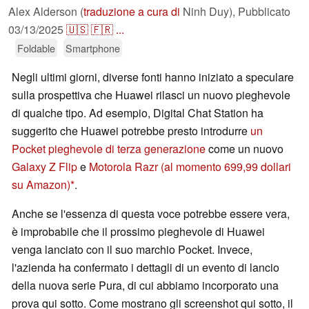
Alex Alderson (
traduzione a cura di
Ninh Duy),
Pubblicato
03/13/2025
🇺🇸
🇫🇷
...
Foldable
Smartphone
Negli ultimi giorni, diverse fonti hanno iniziato a speculare
sulla prospettiva che Huawei rilasci un nuovo pieghevole
di qualche tipo. Ad esempio, Digital Chat Station ha
suggerito che Huawei potrebbe presto introdurre
un
Pocket pieghevole di terza generazione
come un nuovo
Galaxy Z Flip
e
Motorola Razr
(al momento 699,99 dollari
su Amazon)
.
Anche se l'essenza di questa voce potrebbe essere vera,
è improbabile che il prossimo pieghevole di Huawei
venga lanciato con il suo marchio Pocket. Invece,
l'azienda ha confermato i dettagli di un evento di lancio
della nuova serie Pura, di cui abbiamo incorporato una
prova qui sotto. Come mostrano gli screenshot qui sotto, il