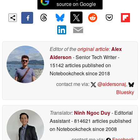
source on Google
Editor of the
original article
:
Alex
Alderson
- Senior Tech Writer
-
15142 articles published on
Notebookcheck
since 2018
contact me via:
@aldersonaj
,
Bluesky
Translator:
Ninh Ngoc Duy
- Editorial
Assistant
- 814621 articles published
on Notebookcheck
since 2008
contact me via:
Facebook