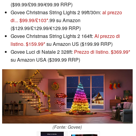
($99.99/£99.99/€99.99 RRP)
Govee Christmas String Lights 2 99ft/30m:
al prezzo
di... $99.99/£103
.99 su Amazon
($129.99/£129.99/€129.99 RRP)
Govee Christmas String Lights 2 164ft:
Al prezzo di
listino. $159.99
su Amazon US ($199.99 RRP)
Govee Luci di Natale 2 328ft:
Prezzo di listino. $369.99
su Amazon USA ($399.99 RRP)
(Fonte: Govee)