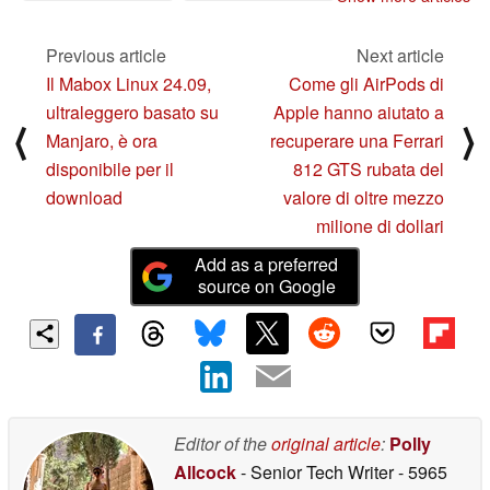
uno sconto
09/11/2024
Previous article
Next article
Il Mabox Linux 24.09,
Come gli AirPods di
ultraleggero basato su
Apple hanno aiutato a
⟨
⟩
Manjaro, è ora
recuperare una Ferrari
disponibile per il
812 GTS rubata del
download
valore di oltre mezzo
milione di dollari
Add as a preferred
source on Google
Editor of the
original article
:
Polly
Allcock
- Senior Tech Writer
- 5965