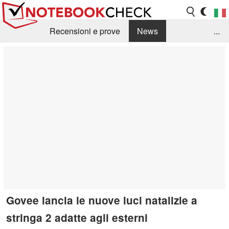
Recensioni e prove
News
...
Raccolta di recensioni
Info Techniche / Tips
Guida agli acquisti
Search
Contact
Govee lancia le nuove luci natalizie a
stringa 2 adatte agli esterni