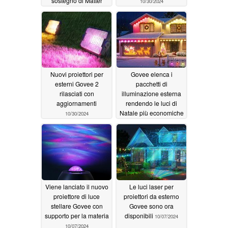
sostegno di Matter
10/30/2024
11/02/2024
Nuovi proiettori per
Govee elenca i
esterni Govee 2
pacchetti di
rilasciati con
illuminazione esterna
aggiornamenti
rendendo le luci di
Natale più economiche
10/30/2024
10/24/2024
Viene lanciato il nuovo
Le luci laser per
proiettore di luce
proiettori da esterno
stellare Govee con
Govee sono ora
supporto per la materia
disponibili
10/07/2024
10/07/2024