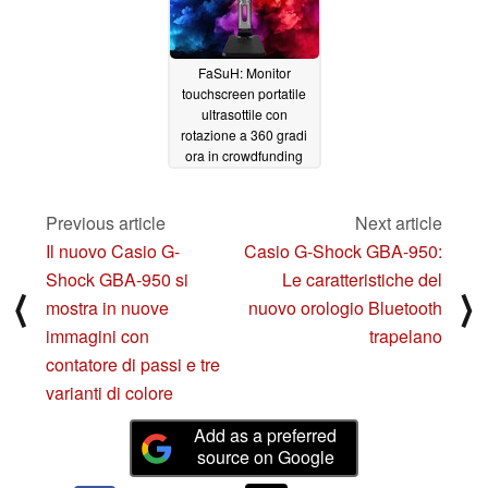
FaSuH: Monitor
touchscreen portatile
ultrasottile con
rotazione a 360 gradi
ora in crowdfunding
06/05/2025
Previous article
Next article
Il nuovo Casio G-
Casio G-Shock GBA-950:
Shock GBA-950 si
Le caratteristiche del
⟨
⟩
mostra in nuove
nuovo orologio Bluetooth
immagini con
trapelano
contatore di passi e tre
varianti di colore
Add as a preferred
source on Google