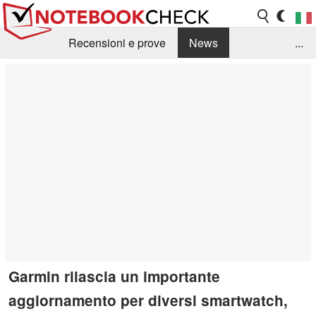
Recensioni e prove
News
...
Raccolta di recensioni
Info Techniche / Tips
Guida agli acquisti
Search
Contact
Garmin rilascia un importante
aggiornamento per diversi smartwatch,