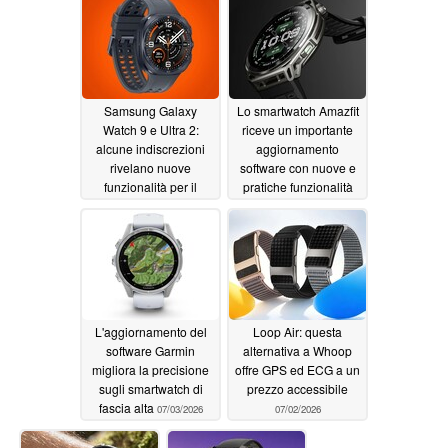
07/07/2026
Samsung Galaxy
Lo smartwatch Amazfit
Watch 9 e Ultra 2:
riceve un importante
alcune indiscrezioni
aggiornamento
rivelano nuove
software con nuove e
funzionalità per il
pratiche funzionalità
monitoraggio della
07/04/2026
salute e nuovi
quadranti
07/06/2026
L'aggiornamento del
Loop Air: questa
software Garmin
alternativa a Whoop
migliora la precisione
offre GPS ed ECG a un
sugli smartwatch di
prezzo accessibile
fascia alta
07/03/2026
07/02/2026