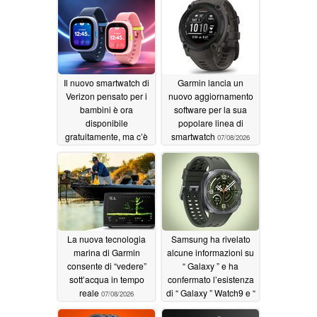
Il nuovo smartwatch di
Garmin lancia un
Verizon pensato per i
nuovo aggiornamento
bambini è ora
software per la sua
disponibile
popolare linea di
gratuitamente, ma c’è
smartwatch
07/08/2026
un inconveniente
07/15/2026
La nuova tecnologia
Samsung ha rivelato
marina di Garmin
alcune informazioni su
consente di “vedere”
“ Galaxy ” e ha
sott’acqua in tempo
confermato l’esistenza
reale
di “ Galaxy ” Watch9 e “
07/08/2026
Galaxy ” Watch Ultra2