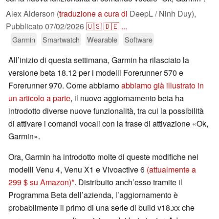
Alex Alderson (
traduzione a cura di
DeepL / Ninh Duy),
Pubblicato
07/02/2026
🇺🇸
🇩🇪
...
Garmin
Smartwatch
Wearable
Software
All’inizio di questa settimana, Garmin ha rilasciato la
versione beta 18.12 per i modelli Forerunner 570 e
Forerunner 970. Come abbiamo
abbiamo già illustrato in
un articolo a parte
, il nuovo aggiornamento beta ha
introdotto diverse nuove funzionalità, tra cui la possibilità
di attivare i comandi vocali con la frase di attivazione «Ok,
Garmin».
Ora, Garmin ha introdotto molte di queste modifiche nei
modelli Venu 4, Venu X1 e Vivoactive 6
(attualmente a
299 $ su Amazon)
. Distribuito anch’esso tramite il
Programma Beta dell’azienda, l’aggiornamento è
probabilmente il primo di una serie di build v18.xx che