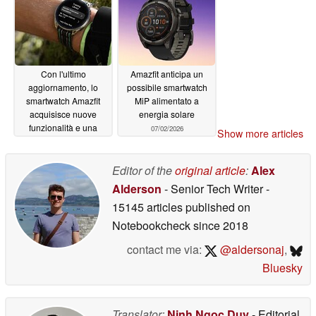
Con l'ultimo
Amazfit anticipa un
aggiornamento, lo
possibile smartwatch
smartwatch Amazfit
MiP alimentato a
acquisisce nuove
energia solare
funzionalità e una
07/02/2026
Show more articles
maggiore compatibilità
con l'Apple
07/02/2026
Editor of the
original article
:
Alex
Alderson
- Senior Tech Writer
-
15145 articles published on
Notebookcheck
since 2018
contact me via:
@aldersonaj
,
Bluesky
Translator:
Ninh Ngoc Duy
- Editorial