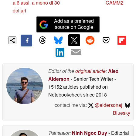
a 6 assi, a meno di 30
CAMM2
dollari
Add as a preferred
source on Google
Editor of the
original article
:
Alex
Alderson
- Senior Tech Writer
-
15152 articles published on
Notebookcheck
since 2018
contact me via:
@aldersonaj
,
Bluesky
Translator:
Ninh Ngoc Duy
- Editorial