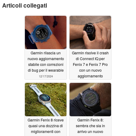
Articoli collegati
Garmin rilascia un
Garmin risolve il crash
nuovo aggiornamento
di Connect IQ per
stabile con correzioni
Fenix 7 e Fenix 7 Pro
di bug per il wearable
con un nuovo
aggiornamento
12/17/2024
12/17/2024
Garmin Fenix 8 riceve
Garmin Fenix 8:
quasi una dozzina di
sembra che sia in
miglioramenti con
arrivo un nuovo