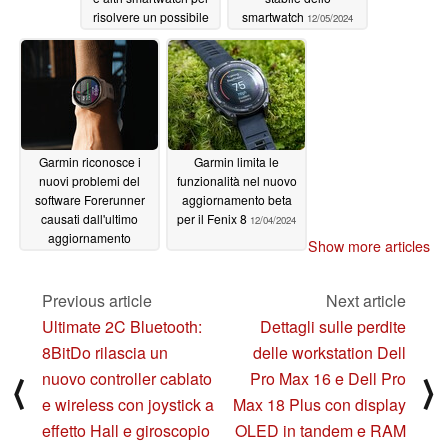
risolvere un possibile
smartwatch
12/05/2024
crash
12/11/2024
Garmin riconosce i
Garmin limita le
nuovi problemi del
funzionalità nel nuovo
software Forerunner
aggiornamento beta
causati dall'ultimo
per il Fenix 8
12/04/2024
aggiornamento
Show more articles
12/05/2024
Previous article
Next article
Ultimate 2C Bluetooth:
Dettagli sulle perdite
8BitDo rilascia un
delle workstation Dell
nuovo controller cablato
Pro Max 16 e Dell Pro
⟨
⟩
e wireless con joystick a
Max 18 Plus con display
effetto Hall e giroscopio
OLED in tandem e RAM