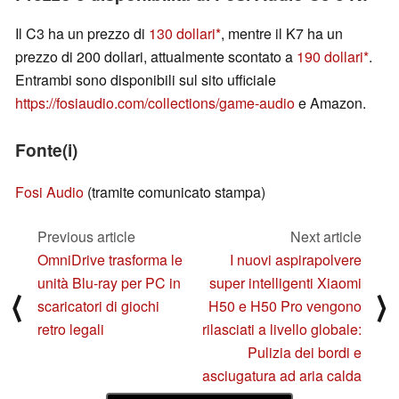
Il C3 ha un prezzo di
130 dollari
, mentre il K7 ha un
prezzo di 200 dollari, attualmente scontato a
190 dollari
.
Entrambi sono disponibili sul sito ufficiale
https://fosiaudio.com/collections/game-audio
e Amazon.
Fonte(i)
Fosi Audio
(tramite comunicato stampa)
Previous article
Next article
OmniDrive trasforma le
I nuovi aspirapolvere
unità Blu-ray per PC in
super intelligenti Xiaomi
⟨
⟩
scaricatori di giochi
H50 e H50 Pro vengono
retro legali
rilasciati a livello globale:
Pulizia dei bordi e
asciugatura ad aria calda