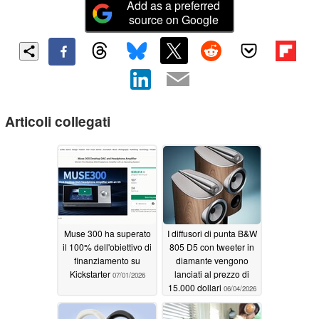
Add as a preferred
source on Google
Articoli collegati
Muse 300 ha superato
I diffusori di punta B&W
il 100% dell'obiettivo di
805 D5 con tweeter in
finanziamento su
diamante vengono
Kickstarter
lanciati al prezzo di
07/01/2026
15.000 dollari
06/04/2026