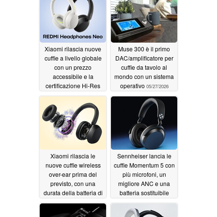
Xiaomi rilascia nuove
Muse 300 è il primo
cuffie a livello globale
DAC/amplificatore per
con un prezzo
cuffie da tavolo al
accessibile e la
mondo con un sistema
certificazione Hi-Res
operativo
05/27/2026
Audio
05/29/2026
Xiaomi rilascia le
Sennheiser lancia le
nuove cuffie wireless
cuffie Momentum 5 con
over-ear prima del
più microfoni, un
previsto, con una
migliore ANC e una
durata della batteria di
batteria sostituibile
72 ore
05/26/2026
05/26/2026