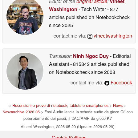
Editor of the
original article
:
Vineet
Washington
- Tech Writer
- 877
articles published on Notebookcheck
since 2025
contact me via:
vineetwashington
Translator:
Ninh Ngoc Duy
- Editorial
Assistant
- 815842 articles published
on Notebookcheck
since 2008
contact me via:
Facebook
>
Recensioni e prove di notebook, tablets e smartphones
>
News
>
Newsarchive 2026 05
> Fosi Audio lancia la scheda audio da gioco C3 con
potenziamento dei passi, il DAC/AMP da gioco K7
Vineet Washington, 2026-05-29 (Update: 2026-05-29)
Cookie Settings