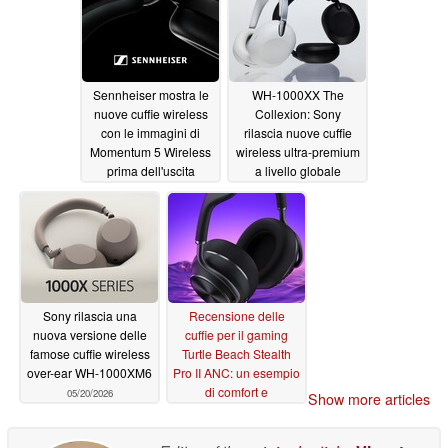
Sennheiser mostra le
WH-1000XX The
nuove cuffie wireless
Collexion: Sony
con le immagini di
rilascia nuove cuffie
Momentum 5 Wireless
wireless ultra-premium
prima dell'uscita
a livello globale
05/21/2026
05/20/2026
Sony rilascia una
Recensione delle
nuova versione delle
cuffie per il gaming
famose cuffie wireless
Turtle Beach Stealth
over-ear WH-1000XM6
Pro II ANC: un esempio
di comfort e
05/20/2026
Show more articles
connettività
05/14/2026