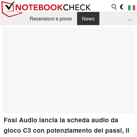
Recensioni e prove
News
...
Raccolta di recensioni
Info Techniche / Tips
Guida agli acquisti
Search
Contact
Fosi Audio lancia la scheda audio da
gioco C3 con potenziamento dei passi, il