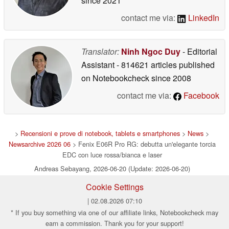
since 2021
contact me via:
LinkedIn
Translator:
Ninh Ngoc Duy
- Editorial
Assistant
- 814621 articles published
on Notebookcheck
since 2008
contact me via:
Facebook
>
Recensioni e prove di notebook, tablets e smartphones
>
News
>
Newsarchive 2026 06
> Fenix E06R Pro RG: debutta un'elegante torcia
EDC con luce rossa/bianca e laser
Andreas Sebayang, 2026-06-20 (Update: 2026-06-20)
Cookie Settings
| 02.08.2026 07:10
* If you buy something via one of our affiliate links, Notebookcheck may
earn a commission. Thank you for your support!