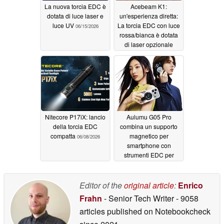
La nuova torcia EDC è
Acebeam K1:
dotata di luce laser e
un'esperienza diretta:
luce UV
La torcia EDC con luce
06/15/2026
rossa/bianca è dotata
di laser opzionale
06/09/2026
Nitecore P17iX: lancio
Aulumu G05 Pro
della torcia EDC
combina un supporto
compatta
magnetico per
06/08/2026
smartphone con
strumenti EDC per
l'hobbista e il prepper
06/03/2026
Editor of the
original article
:
Enrico
Frahn
- Senior Tech Writer
- 9058
articles published on Notebookcheck