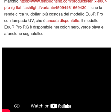
marchio
https://www.fenixlighting.com/products/fenix-e06r-
pro-rg-flat-flashlight?variant=45094461669430
, il che la
rende circa 10 dollari più costosa del modello E06R Pro
con lampada UV, che è
ancora disponibile
. Il modello
E06R Pro RG è disponibile nei colori nero, verde oliva e
arancione segnaletico.