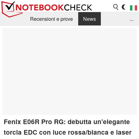
Recensioni e prove
News
...
Raccolta di recensioni
Info Techniche / Tips
Guida agli acquisti
Search
Contact
Fenix E06R Pro RG: debutta un'elegante
torcia EDC con luce rossa/bianca e laser