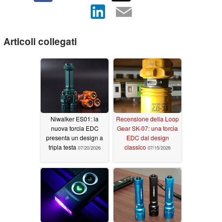
Articoli collegati
Niwalker ES01: la
Recensione della Loop
nuova torcia EDC
Gear SK-07: una torcia
presenta un design a
EDC dal design
tripla testa
classico
07/20/2026
07/15/2026