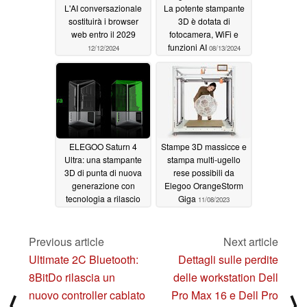
L'AI conversazionale
La potente stampante
sostituirà i browser
3D è dotata di
web entro il 2029
fotocamera, WiFi e
funzioni AI
12/12/2024
08/13/2024
ELEGOO Saturn 4
Stampe 3D massicce e
Ultra: una stampante
stampa multi-ugello
3D di punta di nuova
rese possibili da
generazione con
Elegoo OrangeStorm
tecnologia a rilascio
Giga
11/08/2023
facilitato e rilevamento
dei difetti AI
04/16/2024
Previous article
Next article
Ultimate 2C Bluetooth:
Dettagli sulle perdite
8BitDo rilascia un
delle workstation Dell
nuovo controller cablato
Pro Max 16 e Dell Pro
⟨
⟩