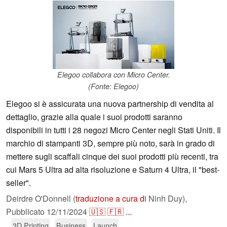
Elegoo collabora con Micro Center.
(Fonte: Elegoo)
Elegoo si è assicurata una nuova partnership di vendita al
dettaglio, grazie alla quale i suoi prodotti saranno
disponibili in tutti i 28 negozi Micro Center negli Stati Uniti. Il
marchio di stampanti 3D, sempre più noto, sarà in grado di
mettere sugli scaffali cinque dei suoi prodotti più recenti, tra
cui Mars 5 Ultra ad alta risoluzione e Saturn 4 Ultra, il "best-
seller".
Deirdre O'Donnell (
traduzione a cura di
Ninh Duy),
Pubblicato
12/11/2024
🇺🇸
🇫🇷
...
3D Printing
Business
Launch