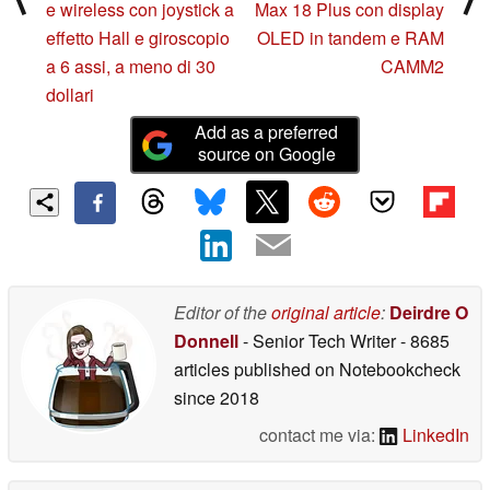
e wireless con joystick a
Max 18 Plus con display
effetto Hall e giroscopio
OLED in tandem e RAM
a 6 assi, a meno di 30
CAMM2
dollari
Add as a preferred
source on Google
Editor of the
original article
:
Deirdre O
Donnell
- Senior Tech Writer
- 8685
articles published on Notebookcheck
since 2018
contact me via:
LinkedIn