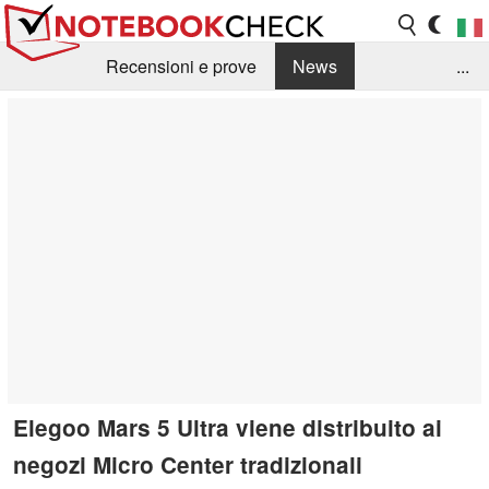
Recensioni e prove
News
...
Raccolta di recensioni
Info Techniche / Tips
Guida agli acquisti
Search
Contact
Elegoo Mars 5 Ultra viene distribuito ai
negozi Micro Center tradizionali