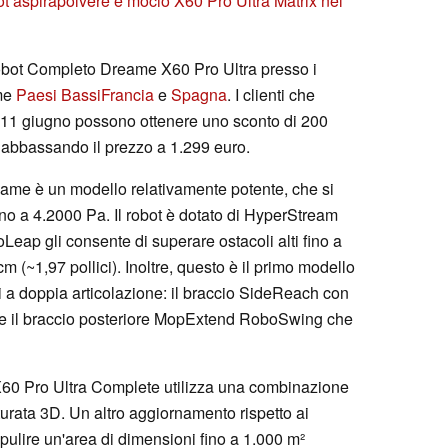
bot aspirapolvere e mocio X60 Pro Ultra Matrix nel
obot Completo Dreame X60 Pro Ultra presso i
ome
Paesi Bassi
Francia
e
Spagna
. I clienti che
l'11 giugno possono ottenere uno sconto di 200
o, abbassando il prezzo a 1.299 euro.
ame è un modello relativamente potente, che si
ino a 4.2000 Pa. Il robot è dotato di HyperStream
Leap gli consente di superare ostacoli alti fino a
m (~1,97 pollici). Inoltre, questo è il primo modello
ci a doppia articolazione: il braccio SideReach con
i) e il braccio posteriore MopExtend RoboSwing che
60 Pro Ultra Complete utilizza una combinazione
turata 3D. Un altro aggiornamento rispetto ai
 pulire un'area di dimensioni fino a 1.000 m²