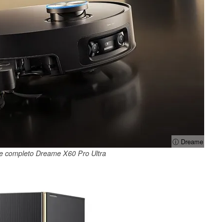
ⓘ Dreame
ere completo Dreame X60 Pro Ultra