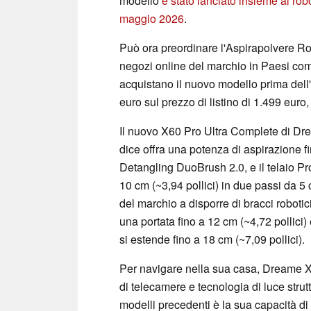
modello
è stato lanciato insieme al ro
maggio 2026
.
Può ora preordinare l'Aspirapolvere R
negozi online del marchio in Paesi c
acquistano il nuovo modello prima del
euro sul prezzo di listino di 1.499 eur
Il nuovo X60 Pro Ultra Complete di Dre
dice offra una potenza di aspirazione f
Detangling DuoBrush 2.0, e il telaio Pro
10 cm (~3,94 pollici) in due passi da 5 c
del marchio a disporre di bracci roboti
una portata fino a 12 cm (~4,72 pollic
si estende fino a 18 cm (~7,09 pollici).
Per navigare nella sua casa, Dreame X
di telecamere e tecnologia di luce strut
modelli precedenti è la sua capacità di