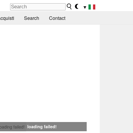
▼
cquisti
Search
Contact
loading failed!
loading failed!