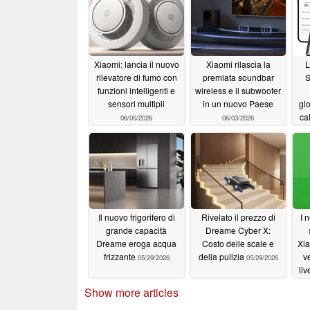
Xiaomi: lancia il nuovo
Xiaomi rilascia la
L
rilevatore di fumo con
premiata soundbar
S
funzioni intelligenti e
wireless e il subwoofer
sensori multipli
in un nuovo Paese
gio
ca
06/05/2026
06/03/2026
co
Il nuovo frigorifero di
Rivelato il prezzo di
I 
grande capacità
Dreame Cyber X:
Dreame eroga acqua
Costo delle scale e
Xi
frizzante
della pulizia
v
05/29/2026
05/29/2026
liv
dei
Show more articles
ad