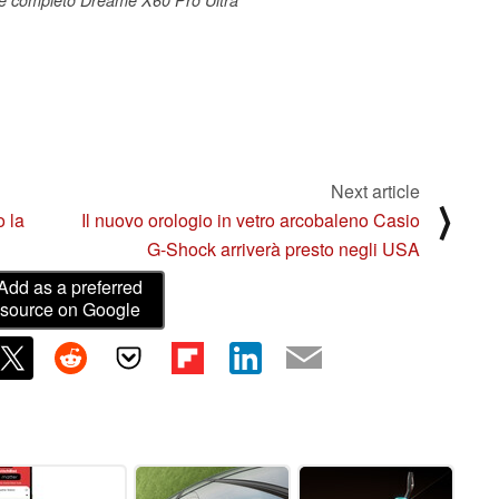
Next article
⟩
o la
Il nuovo orologio in vetro arcobaleno Casio
G-Shock arriverà presto negli USA
Add as a preferred
source on Google