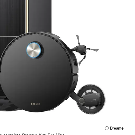
ⓘ Dreame
ere completo Dreame X60 Pro Ultra