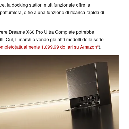
ltre, la docking station multifunzionale offre la
attumiera, oltre a una funzione di ricarica rapida di
lvere Dreame X60 Pro Ultra Complete potrebbe
i. Qui, il marchio vende già altri modelli della serie
ompleto
(attualmente 1.699,99 dollari su Amazon
).