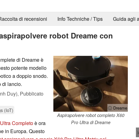
Raccolta di recensioni
Info Techniche / Tips
Guida agli a
e aspirapolvere robot Dreame con
Complete di Dreame è
Questo potente modello
botico a doppio snodo.
o di lancio.
nh Duy),
Pubblicato
ⓘ Dreame
gs (IoT)
Aspirapolvere robot completo X60
Pro Ultra di Dreame
Ultra Completo
è ora
ine in Europa. Questo