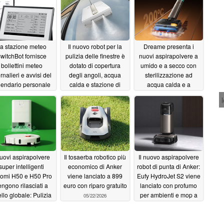
a stazione meteo
Il nuovo robot per la
Dreame presenta i
witchBot fornisce
pulizia delle finestre è
nuovi aspirapolvere a
bollettini meteo
dotato di copertura
umido e a secco con
rnalieri e avvisi del
degli angoli, acqua
sterilizzazione ad
lendario personale
calda e stazione di
acqua calda e a
n il controllo della
base
vapore, mentre il primo
05/29/2026
casa intelligente
modello viene messo
in vendita
06/03/2026
05/29/2026
nuovi aspirapolvere
Il tosaerba robotico più
Il nuovo aspirapolvere
super intelligenti
economico di Anker
robot di punta di Anker:
aomi H50 e H50 Pro
viene lanciato a 899
Eufy HydroJet S2 viene
engono rilasciati a
euro con riparo gratuito
lanciato con profumo
ello globale: Pulizia
per ambienti e mop a
05/22/2026
 bordi e asciugatura
rullo
05/22/2026
 aria calda
05/29/2026