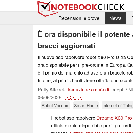
Recensioni e prove
News
È ora disponibile il potent
bracci aggiornati
Il nuovo aspirapolvere robot X60 Pro Ultra 
ora disponibile per il pre-ordine in Europa. 
è il primo del marchio ad avere un braccio ro
Inoltre, ai primi clienti viene offerto uno scont
Polly Allcock (
traduzione a cura di
DeepL / Ni
06/06/2026
🇺🇸
🇪🇸
...
Robot Vacuum
Smart Home
Internet of Thin
Il robot aspirapolvere
Dreame X60 Pro 
ufficialmente disponibile per il pre-ord