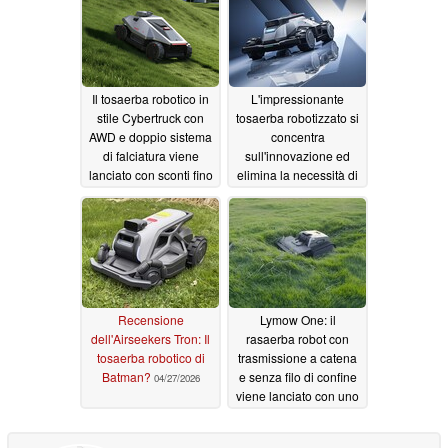
Il tosaerba robotico in
L'impressionante
stile Cybertruck con
tosaerba robotizzato si
AWD e doppio sistema
concentra
di falciatura viene
sull'innovazione ed
lanciato con sconti fino
elimina la necessità di
al 40%
effettuare le svolte
05/17/2026
04/27/2026
Recensione
Lymow One: il
dell'Airseekers Tron: Il
rasaerba robot con
tosaerba robotico di
trasmissione a catena
Batman?
e senza filo di confine
04/27/2026
viene lanciato con uno
sconto del 37%
10/12/2024