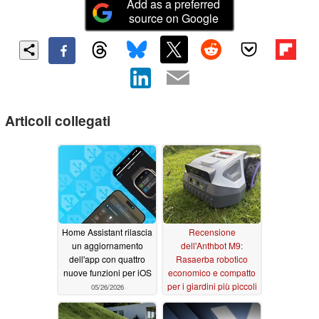
Add as a preferred
source on Google
Articoli collegati
Home Assistant rilascia
Recensione
un aggiornamento
dell'Anthbot M9:
dell'app con quattro
Rasaerba robotico
nuove funzioni per iOS
economico e compatto
per i giardini più piccoli
05/26/2026
05/18/2026