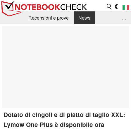
Recensioni e prove
News
...
Raccolta di recensioni
Info Techniche / Tips
Guida agli acquisti
Search
Contact
Dotato di cingoli e di piatto di taglio XXL:
Lymow One Plus è disponibile ora