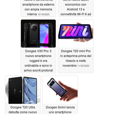
smartphone da esterno
economico con
con ampia memoria
Android 13 e
interna
connettività Wi-Fi 6 ad
12/18/2023
un prezzo di lancio
ridotto
11/17/2023
Doogee V30 Pro: Il
Doogee T20 mini Pro
nuovo smartphone
in anteprima prima del
rugged è ora
rilascio a metà
ordinabile e sono in
novembre
11/02/2023
arrivo sconti profondi
11/03/2023
Doogee T20 Ultra
Doogee Smini lancia
debutta come nuovo
uno smartphone