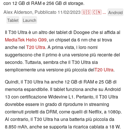
con 12 GB di RAM e 256 GB di storage.
Alex Alderson,
Pubblicato
11/02/2023
🇺🇸
🇨🇳
...
Android
Tablet
Launch
Il T30 Ultra è un altro dei tablet di Doogee che si affida al
MediaTek Helio G99
, un chipset da 6 nm che si trova
anche nel
T20 Ultra
. A prima vista, i loro nomi
suggeriscono che il primo è una versione più recente del
secondo. Tuttavia, sembra che il T30 Ultra sia
semplicemente una versione più piccola del
T20 Ultra
.
Quindi, il T30 Ultra ha anche 12 GB di RAM e 25 GB di
memoria espandibile. Il tablet funziona anche su Android
13 con certificazione Widevine L1. Pertanto, il T30 Ultra
dovrebbe essere in grado di riprodurre in streaming
contenuti protetti da DRM, come quelli di Netflix, a 1080p.
Al contrario, il T30 Ultra ha una batteria più piccola da
8.850 mAh, anche se supporta la ricarica cablata a 18 W.