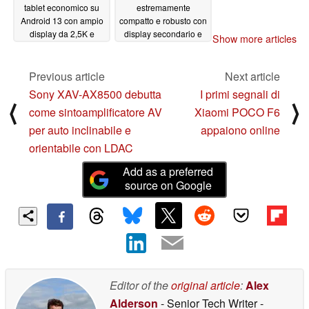
tablet economico su
estremamente
Android 13 con ampio
compatto e robusto con
display da 2,5K e
display secondario e
Show more articles
certificazione Widevine
rilevamento del volto in
L1
3D
11/02/2023
10/28/2023
Previous article
Next article
Sony XAV-AX8500 debutta
I primi segnali di
⟨
⟩
come sintoamplificatore AV
Xiaomi POCO F6
per auto inclinabile e
appaiono online
orientabile con LDAC
Add as a preferred
source on Google
Editor of the
original article
:
Alex
Alderson
- Senior Tech Writer
-