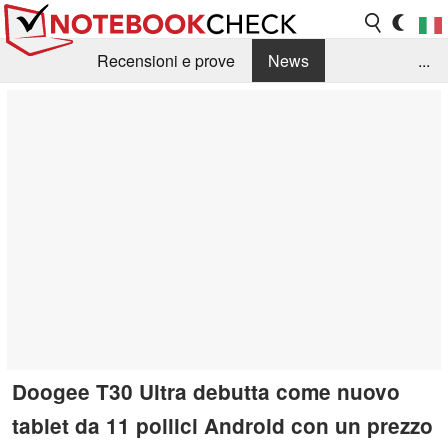
Recensioni e prove
News
...
Raccolta di recensioni
Info Techniche / Tips
Guida agli acquisti
Search
Contact
Doogee T30 Ultra debutta come nuovo
tablet da 11 pollici Android con un prezzo