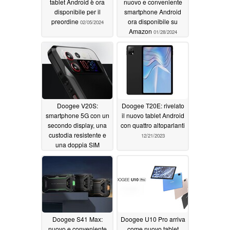
tablet Android è ora
nuovo e conveniente
disponibile per il
smartphone Android
preordine
ora disponibile su
02/05/2024
Amazon
01/28/2024
Doogee V20S:
Doogee T20E: rivelato
smartphone 5G con un
il nuovo tablet Android
secondo display, una
con quattro altoparlanti
custodia resistente e
12/21/2023
una doppia SIM
01/13/2024
Doogee S41 Max:
Doogee U10 Pro arriva
nuovo e conveniente
come nuovo tablet