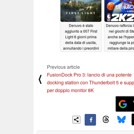
Denuvo è stato
Denuvo rafforza 
aggiunto a 007 First
nei giochi di S
Light 6 giorni prima
anche se l'hyper
della data di uscita,
raggiunge la pi
annullando i preordini
miliare della pir
05/22/2026
04/28/2026
Previous article
FusionDock Pro 3: lancio di una potente
⟨
docking station con Thunderbolt 5 e supp
per doppio monitor 8K