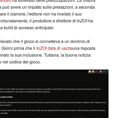
enuvo
ha sollevato delle preoccupazioni. La misura
 ma può avere un impatto sulle prestazioni, a seconda
 il clamore, l'editore non ha rivelato il suo
ortunatamente, il produttore e direttore di
InZOI
ha
a build di accesso anticipato.
ilevato che il gioco si connetteva a un dominio di
. Giorni prima che il
InZOI
data di uscita
una risposta
rmato la sua inclusione. Tuttavia, la buona notizia
o nel codice del gioco.