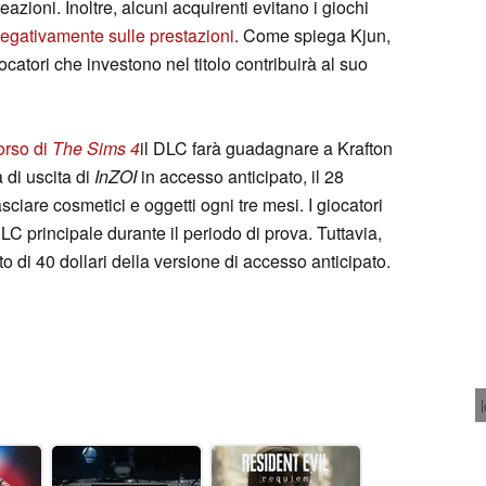
eazioni. Inoltre, alcuni acquirenti evitano i giochi
egativamente sulle prestazioni
. Come spiega Kjun,
catori che investono nel titolo contribuirà al suo
orso di
The Sims 4
il DLC farà guadagnare a Krafton
 di uscita di
InZOI
in accesso anticipato, il 28
sciare cosmetici e oggetti ogni tre mesi. I giocatori
 principale durante il periodo di prova. Tuttavia,
to di 40 dollari della versione di accesso anticipato.