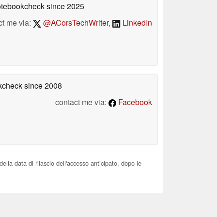
Notebookcheck
since 2025
ct me via:
@ACorsTechWriter
,
LinkedIn
okcheck
since 2008
contact me via:
Facebook
la data di rilascio dell'accesso anticipato, dopo le