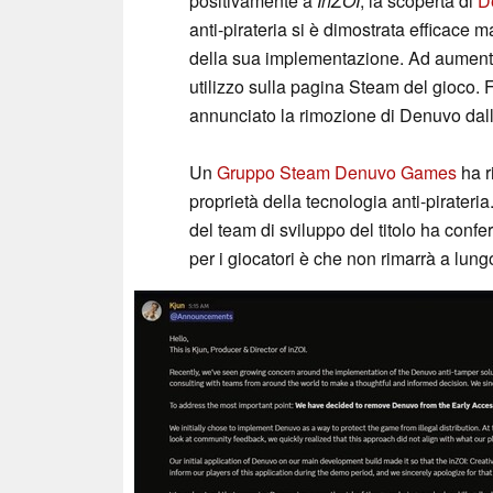
positivamente a
InZOI
, la scoperta di
D
anti-pirateria si è dimostrata efficace
della sua implementazione. Ad aumentare
utilizzo sulla pagina Steam del gioco. F
annunciato la rimozione di Denuvo dall
Un
Gruppo Steam Denuvo Games
ha r
proprietà della tecnologia anti-pirateria
del team di sviluppo del titolo ha confe
per i giocatori è che non rimarrà a lung