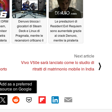
il DRM
Denuvo blocca i
Le prestazioni di
team,
giocatori di Steam
Resident Evil Requiem
visor
Deck e Linux di
sono aumentate grazie
etra
Pragmata, mentre le
al crack Denuvo,
ateria
recensioni criticano il
mentre la pirateria
DRM anti-pirateria
minaccia il DRM
04/18/2026
04/13/2026
Next article
Vivo V50e sarà lanciato come lo studio di
⟩
orto
ritratti di matrimonio mobile in India
Add as a preferred
source on Google