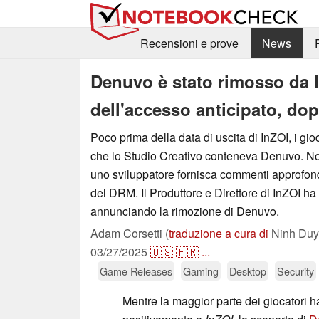
Recensioni e prove
News
Denuvo è stato rimosso da In
dell'accesso anticipato, dop
Poco prima della data di uscita di InZOI, i gi
che lo Studio Creativo conteneva Denuvo. N
uno sviluppatore fornisca commenti approfondi
del DRM. Il Produttore e Direttore di InZOI ha r
annunciando la rimozione di Denuvo.
Adam Corsetti (
traduzione a cura di
Ninh Duy
03/27/2025
🇺🇸
🇫🇷
...
Game Releases
Gaming
Desktop
Security
Mentre la maggior parte dei giocatori h