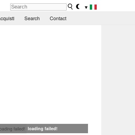
▼
cquisti
Search
Contact
loading failed!
loading failed!