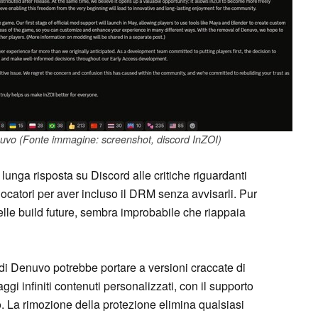
uvo (Fonte immagine: screenshot, discord InZOI)
unga risposta su Discord alle critiche riguardanti
giocatori per aver incluso il DRM senza avvisarli. Pur
le build future, sembra improbabile che riappaia
di Denuvo potrebbe portare a versioni craccate di
ggi infiniti contenuti personalizzati, con il supporto
o. La rimozione della protezione elimina qualsiasi