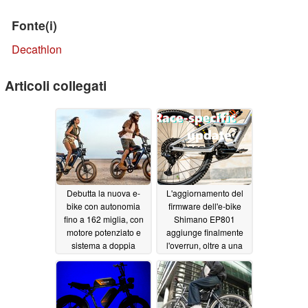
Fonte(i)
Decathlon
Articoli collegati
Debutta la nuova e-
L'aggiornamento del
bike con autonomia
firmware dell'e-bike
fino a 162 miglia, con
Shimano EP801
motore potenziato e
aggiunge finalmente
sistema a doppia
l'overrun, oltre a una
batteria
maggiore potenza di
07/02/2024
spinta e a una
maggiore
personalizzazione