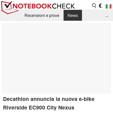
Recensioni e prove
News
...
Raccolta di recensioni
Info Techniche / Tips
Guida agli acquisti
Search
Contact
Decathlon annuncia la nuova e-bike
Riverside EC900 City Nexus