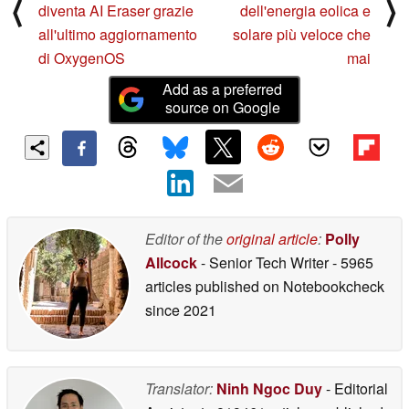
⟨
⟩
diventa AI Eraser grazie
dell'energia eolica e
all'ultimo aggiornamento
solare più veloce che
di OxygenOS
mai
Add as a preferred
source on Google
Editor of the
original article
:
Polly
Allcock
- Senior Tech Writer
- 5965
articles published on Notebookcheck
since 2021
Translator:
Ninh Ngoc Duy
- Editorial