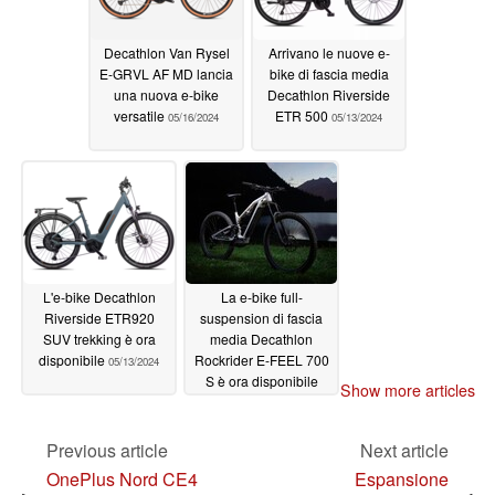
Decathlon Van Rysel
Arrivano le nuove e-
E-GRVL AF MD lancia
bike di fascia media
una nuova e-bike
Decathlon Riverside
versatile
ETR 500
05/16/2024
05/13/2024
L'e-bike Decathlon
La e-bike full-
Riverside ETR920
suspension di fascia
SUV trekking è ora
media Decathlon
disponibile
Rockrider E-FEEL 700
05/13/2024
S è ora disponibile
Show more articles
05/08/2024
Previous article
Next article
OnePlus Nord CE4
Espansione