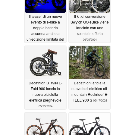
06/29/2024
Il teaser di un nuovo
Il kit di conversione
evento di e-bike a
Swytch GO eBike viene
doppia batteria
lanciato con uno
accenna anche a
sconto in offerta
un'edizione limitata del
06/05/2024
modello leggero
06/29/2024
Decathlon BTWIN E-
Decathlon lancia la
Fold 900 lancia la
nuova bici elettrica all-
nuova bicicletta
mountain Rockrider E-
elettrica pieghevole
FEEL 900 S
05/17/2024
05/23/2024