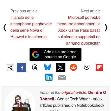
Previous article
Next article
Il lancio dello
Microsoft potrebbe
smartphone pieghevole
introdurre abbonamenti a
⟨
⟩
della serie Nova di
Xbox Game Pass basati
Huawei è imminente
sul cloud e supportati da
annunci pubblicitari
Add as a preferred
source on Google
Editor of the
original article
:
Deirdre O
Donnell
- Senior Tech Writer
- 8685
articles published on Notebookcheck