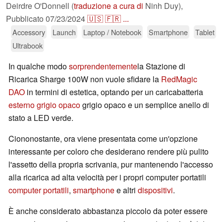
Deirdre O'Donnell (
traduzione a cura di
Ninh Duy),
Pubblicato
07/23/2024
🇺🇸
🇫🇷
...
Accessory
Launch
Laptop / Notebook
Smartphone
Tablet
Ultrabook
In qualche modo
sorprendentemente
la Stazione di
Ricarica Sharge 100W non vuole sfidare la
RedMagic
DAO
in termini di estetica, optando per un caricabatteria
esterno grigio opaco
grigio opaco e un semplice anello di
stato a LED verde.
Ciononostante, ora viene presentata come un'opzione
interessante per coloro che desiderano rendere più pulito
l'assetto della propria scrivania, pur mantenendo l'accesso
alla ricarica ad alta velocità per i propri computer portatili
computer portatili
,
smartphone
e altri
dispositivi
.
È anche considerato abbastanza piccolo da poter essere