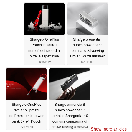
MagSafe e capacità di
della prossima linea di
4 TB
accessori
08/21/2024
08/13/2024
Sharge x OnePlus
Sharge presenta il
Pouch fa salire i
nuovo power bank
numeri dei preordini
compatto Silverwing
oltre le aspettative
Pro 140W 20.000mAh
06/09/2024
05/31/2024
Sharge e OnePlus
Sharge annuncia il
rivelano i prezzi
nuovo power bank
dell'imminente power
portatile Shargeek 140
bank 3-in-1 Pouch
con una campagna di
crowdfunding
05/27/2024
05/08/2024
Show more articles