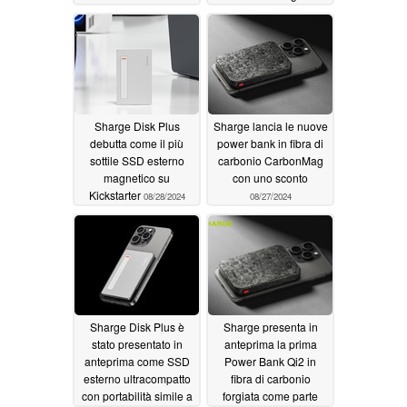
10/21/2024
Sharge Disk Plus
Sharge lancia le nuove
debutta come il più
power bank in fibra di
sottile SSD esterno
carbonio CarbonMag
magnetico su
con uno sconto
Kickstarter
08/28/2024
08/27/2024
Sharge Disk Plus è
Sharge presenta in
stato presentato in
anteprima la prima
anteprima come SSD
Power Bank Qi2 in
esterno ultracompatto
fibra di carbonio
con portabilità simile a
forgiata come parte