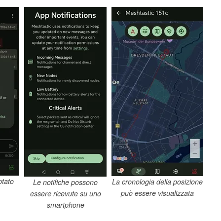
ptato
La cronologia della posizione
Le notifiche possono
può essere visualizzata
essere ricevute su uno
smartphone