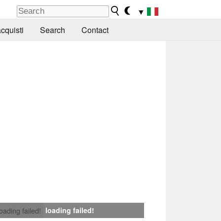
▼
cquisti
Search
Contact
loading failed!
loading failed!