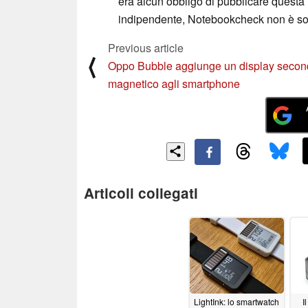
era alcun obbligo di pubblicare questa
indipendente, Notebookcheck non è sogget
Previous article
⟨
Oppo Bubble aggiunge un display secon
magnetico agli smartphone
Articoli collegati
LightInk: lo smartwatch
I