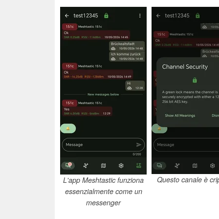
Questo canale è cri
L'app Meshtastic funziona
essenzialmente come un
messenger