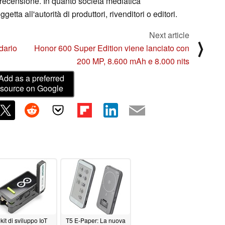
 recensione. In quanto società mediatica
ta all'autorità di produttori, rivenditori o editori.
Next article
⟩
dario
Honor 600 Super Edition viene lanciato con
200 MP, 8.600 mAh e 8.000 nits
Add as a preferred
source on Google
l kit di sviluppo IoT
T5 E-Paper: La nuova