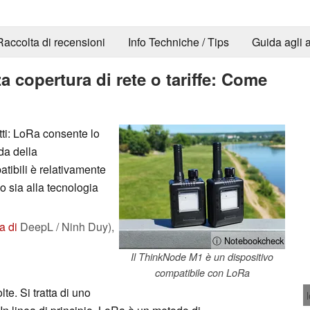
Raccolta di recensioni
Info Techniche / Tips
Guida agli a
copertura di rete o tariffe: Come
ti: LoRa consente lo
da della
tibili è relativamente
 sia alla tecnologia
a di
DeepL / Ninh Duy),
ⓘ Notebookcheck
Il ThinkNode M1 è un dispositivo
compatibile con LoRa
te. Si tratta di uno