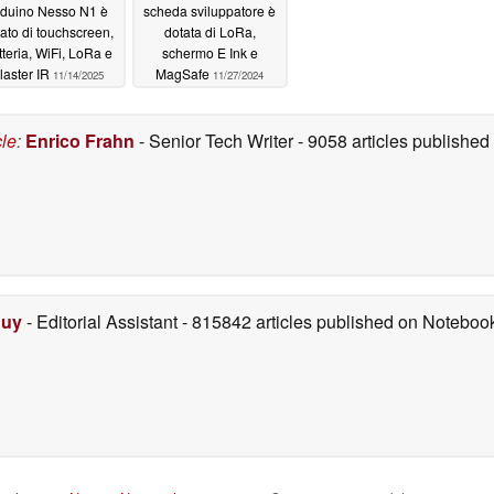
rduino Nesso N1 è
scheda sviluppatore è
ato di touchscreen,
dotata di LoRa,
tteria, WiFi, LoRa e
schermo E Ink e
laster IR
MagSafe
11/14/2025
11/27/2024
cle
:
Enrico Frahn
- Senior Tech Writer
- 9058 articles publishe
Duy
- Editorial Assistant
- 815842 articles published on Notebo