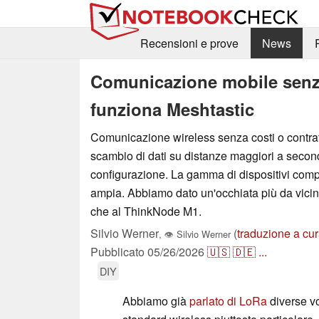
Recensioni e prove
News
Comunicazione mobile senza 
funziona Meshtastic
Comunicazione wireless senza costi o contrat
scambio di dati su distanze maggiori a secon
configurazione. La gamma di dispositivi compa
ampia. Abbiamo dato un'occhiata più da vicino
che al ThinkNode M1.
Silvio Werner
(
traduzione a cur
,
👁
Silvio Werner
Pubblicato
05/26/2026
🇺🇸
🇩🇪
...
DIY
Abbiamo già
parlato di LoRa
diverse vol