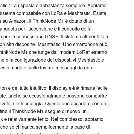
tic? La risposta è abbastanza semplice. Abbiamo
sistema compatibile con LoRa e Meshtastic. Esiste
he su Amazon. Il ThinkNode M1 è dotato di un
opola per l'accensione e il controllo della
ore per la connessione GNSS. Il sistema alimentato a
on altri dispositivi Meshtastic. Uno smartphone può
l ThinkNode M1 che funge da "modem LoRa" esterno
e e la configurazione dei dispositivi Meshtastic e
esto modo è facile inviare messaggi da uno
n è del tutto intuitivo. Il display e-ink rimane facile
l sole, anche se occasionalmente possono comparire
dovute alla tecnologia. Questo può accadere con un
 fine il ThinkNode M1 esegue di nuovo un
nk è relativamente lento. Nel complesso, abbiamo
nche se ci manca semplicemente la base di