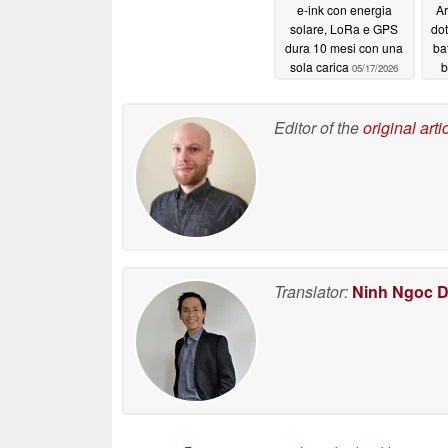
e-ink con energia
A
solare, LoRa e GPS
dot
dura 10 mesi con una
ba
sola carica
b
05/17/2026
Editor of the
original arti
Translator:
Ninh Ngoc 