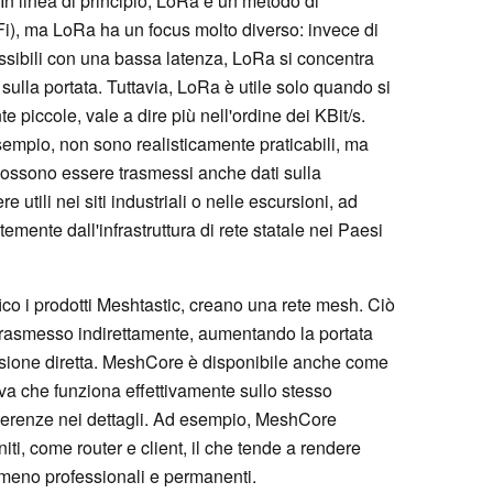
 In linea di principio, LoRa è un metodo di
i), ma LoRa ha un focus molto diverso: invece di
ossibili con una bassa latenza, LoRa si concentra
 sulla portata. Tuttavia, LoRa è utile solo quando si
e piccole, vale a dire più nell'ordine dei KBit/s.
esempio, non sono realisticamente praticabili, ma
. Possono essere trasmessi anche dati sulla
utili nei siti industriali o nelle escursioni, ad
ente dall'infrastruttura di rete statale nei Paesi
fico i prodotti Meshtastic, creano una rete mesh. Ciò
trasmesso indirettamente, aumentando la portata
essione diretta. MeshCore è disponibile anche come
va che funziona effettivamente sullo stesso
ferenze nei dettagli. Ad esempio, MeshCore
iti, come router e client, il che tende a rendere
 meno professionali e permanenti.