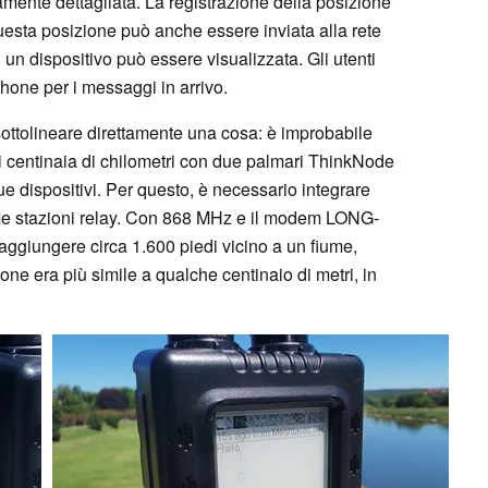
mente dettagliata. La registrazione della posizione
uesta posizione può anche essere inviata alla rete
un dispositivo può essere visualizzata. Gli utenti
hone per i messaggi in arrivo.
sottolineare direttamente una cosa: è improbabile
 centinaia di chilometri con due palmari ThinkNode
due dispositivi. Per questo, è necessario integrare
 come stazioni relay. Con 868 MHz e il modem LONG-
aggiungere circa 1.600 piedi vicino a un fiume,
one era più simile a qualche centinaio di metri, in