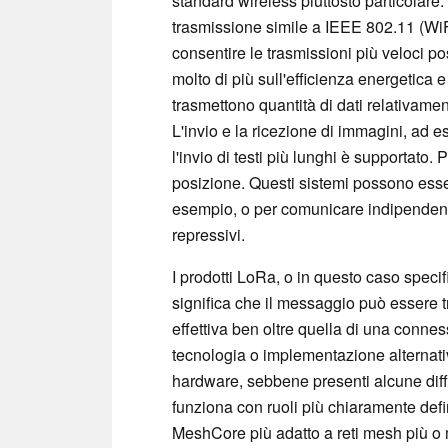
standard wireless piuttosto particolare.
trasmissione simile a IEEE 802.11 (WiF
consentire le trasmissioni più veloci p
molto di più sull'efficienza energetica e
trasmettono quantità di dati relativament
L'invio e la ricezione di immagini, ad 
l'invio di testi più lunghi è supportato
posizione. Questi sistemi possono essere 
esempio, o per comunicare indipendentem
repressivi.
I prodotti LoRa, o in questo caso speci
significa che il messaggio può essere 
effettiva ben oltre quella di una conn
tecnologia o implementazione alternati
hardware, sebbene presenti alcune dif
funziona con ruoli più chiaramente defin
MeshCore più adatto a reti mesh più o