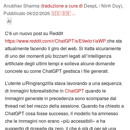
Anubhav Sharma (
traduzione a cura di
DeepL / Ninh Duy),
Pubblicato
06/22/2026
🇺🇸
🇩🇪
...
AI
C'è un nuovo post su Reddit
https://www.reddit.com/r/ChatGPT/s/E9wIo1iaWP
che sta
attualmente facendo il giro del web. Si tratta sicuramente
di uno dei momenti più bizzarri legati all’intelligenza
artificiale degli ultimi tempi e solleva alcune domande
concrete su come ChatGPT gestisca i file generati.
L’utente u/Ringrangzilla stava lavorando a una sequenza
di immagini fotorealistiche in
ChatGPT
quando le
immagini generate in precedenza sono scomparse dal
thread nel bel mezzo della sessione. Quando ha chiesto a
ChatGPT cosa fosse successo, il modello ha ammesso
che le immagini non erano «più accessibili» e ha
suggerito di ricrearle da zero, il che è già di per sé una