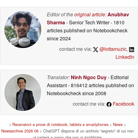
Editor of the
original article
:
Anubhav
Sharma
- Senior Tech Writer
- 1810
articles published on Notebookcheck
since 2024
contact me via:
@lottamuzic
,
LinkedIn
Translator:
Ninh Ngoc Duy
- Editorial
Assistant
- 816412 articles published on
Notebookcheck
since 2008
contact me via:
Facebook
>
Recensioni e prove di notebook, tablets e smartphones
>
News
>
Newsarchive 2026 06
> ChatGPT dispone di un archivio “segreto” di cui non
vi parlerà a meno che non vi arrabbiate