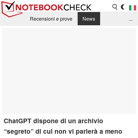
Recensioni e prove
News
...
Raccolta di recensioni
Info Techniche / Tips
Guida agli acquisti
Search
Contact
ChatGPT dispone di un archivio
“segreto” di cui non vi parlerà a meno