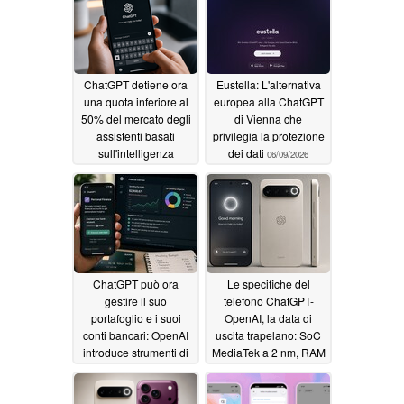
artificiale
06/30/2026
ChatGPT detiene ora
Eustella: L'alternativa
una quota inferiore al
europea alla ChatGPT
50% del mercato degli
di Vienna che
assistenti basati
privilegia la protezione
sull'intelligenza
dei dati
06/09/2026
artificiale
06/18/2026
ChatGPT può ora
Le specifiche del
gestire il suo
telefono ChatGPT-
portafoglio e i suoi
OpenAI, la data di
conti bancari: OpenAI
uscita trapelano: SoC
introduce strumenti di
MediaTek a 2 nm, RAM
finanza personale
LPDDR6, memoria
UFS 5.0 e altro ancora
05/30/2026