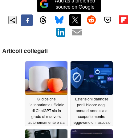
Add as a preferred
source on Google
Articoli collegati
Si dice che
Estensioni dannose
l’altoparlante ufficiale
per il blocco degli
di ChatGPT sia in
annunci sono state
grado di muoversi
scoperte mentre
autonomamente e sia
leggevano di nascosto
dotato di batteria e
le conversazioni degli
fotocamera
utenti con l’intelligenza
07/16/2026