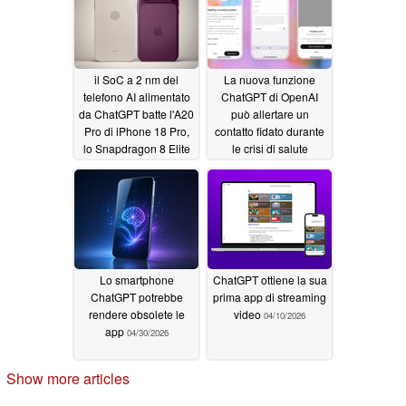
05/20/2026
il SoC a 2 nm del
La nuova funzione
telefono AI alimentato
ChatGPT di OpenAI
da ChatGPT batte l'A20
può allertare un
Pro di iPhone 18 Pro,
contatto fidato durante
lo Snapdragon 8 Elite
le crisi di salute
Gen 6 di Galaxy S27
mentale
05/09/2026
Ultra in termini di GPU
05/14/2026
Lo smartphone
ChatGPT ottiene la sua
ChatGPT potrebbe
prima app di streaming
rendere obsolete le
video
04/10/2026
app
04/30/2026
Show more articles