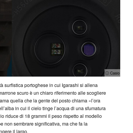
ⓘ Casio
ità surfistica portoghese in cui Igarashi si allena
rrone scuro è un chiaro riferimento alle scogliere
ichiama quella che la gente del posto chiama «l’ora
alba in cui il cielo tinge l’acqua di una sfumatura
nio riduce di 18 grammi il peso rispetto al modello
e non sembrare significativa, ma che fa la
gere il largo.