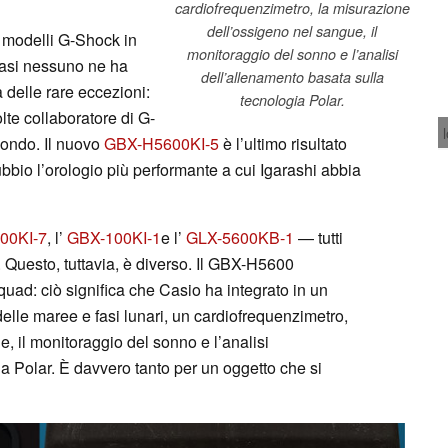
cardiofrequenzimetro, la misurazione
dell’ossigeno nel sangue, il
 modelli G-Shock in
monitoraggio del sonno e l’analisi
 quasi nessuno ne ha
dell’allenamento basata sulla
 delle rare eccezioni:
tecnologia Polar.
lte collaboratore di G-
mondo. Il nuovo
GBX-H5600KI-5
è l’ultimo risultato
bbio l’orologio più performante a cui Igarashi abbia
00KI-7
, l’
GBX-100KI-1
e l’
GLX-5600KB-1
— tutti
e. Questo, tuttavia, è diverso. Il GBX-H5600
quad: ciò significa che Casio ha integrato in un
 delle maree e fasi lunari, un cardiofrequenzimetro,
, il monitoraggio del sonno e l’analisi
a Polar. È davvero tanto per un oggetto che si