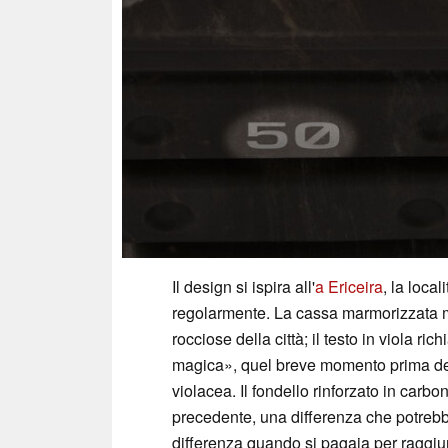
Il design si ispira all'
a Ericeira
, la local
regolarmente. La cassa marmorizzata ma
rocciose della città; il testo in viola r
magica», quel breve momento prima dell’
violacea. Il fondello rinforzato in carbo
precedente, una differenza che potrebb
differenza quando si pagaia per raggiun