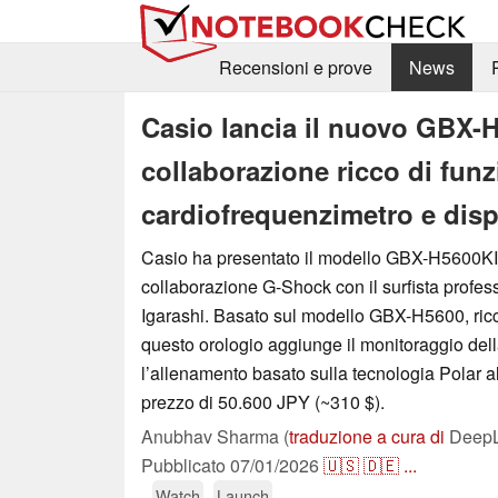
Recensioni e prove
News
Casio lancia il nuovo GBX-H
collaborazione ricco di funz
cardiofrequenzimetro e dis
Casio ha presentato il modello GBX-H5600KI-
collaborazione G-Shock con il surfista profe
Igarashi. Basato sul modello GBX-H5600, ricco
questo orologio aggiunge il monitoraggio del
l’allenamento basato sulla tecnologia Polar al
prezzo di 50.600 JPY (~310 $).
Anubhav Sharma (
traduzione a cura di
DeepL 
Pubblicato
07/01/2026
🇺🇸
🇩🇪
...
Watch
Launch