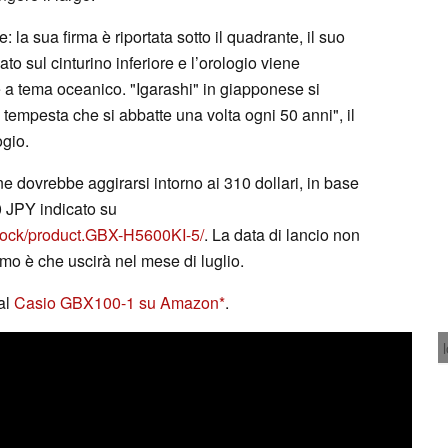
: la sua firma è riportata sotto il quadrante, il suo
 sul cinturino inferiore e l’orologio viene
 a tema oceanico. "Igarashi" in giapponese si
empesta che si abbatte una volta ogni 50 anni", il
ogio.
one dovrebbe aggirarsi intorno ai 310 dollari, in base
0 JPY indicato su
shock/product.GBX-H5600KI-5/
. La data di lancio non
amo è che uscirà nel mese di luglio.
al
Casio GBX100-1 su Amazon
.