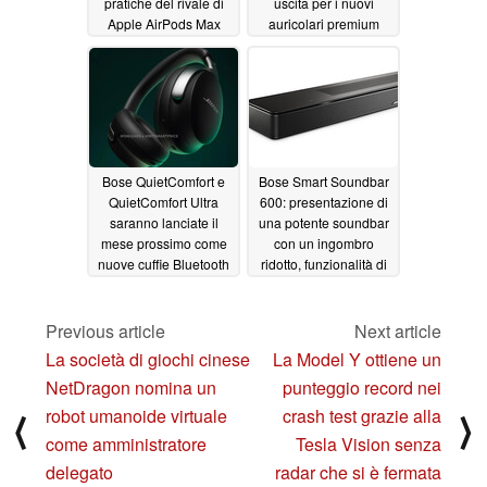
pratiche del rivale di
uscita per i nuovi
Apple AirPods Max
auricolari premium
08/13/2023
08/11/2023
Bose QuietComfort e
Bose Smart Soundbar
QuietComfort Ultra
600: presentazione di
saranno lanciate il
una potente soundbar
mese prossimo come
con un ingombro
nuove cuffie Bluetooth
ridotto, funzionalità di
di fascia alta
controllo vocale e
08/11/2023
Dolby Atmos
10/11/2022
Previous article
Next article
La società di giochi cinese
La Model Y ottiene un
NetDragon nomina un
punteggio record nei
robot umanoide virtuale
crash test grazie alla
⟨
⟩
come amministratore
Tesla Vision senza
delegato
radar che si è fermata