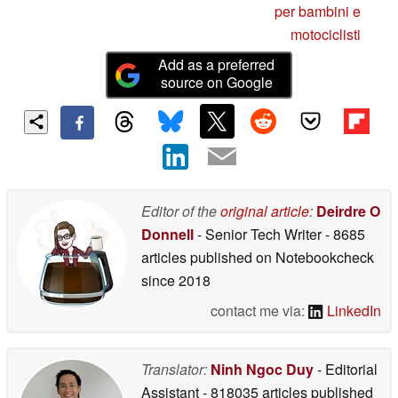
per bambini e
motociclisti
Add as a preferred
source on Google
Editor of the
original article
:
Deirdre O
Donnell
- Senior Tech Writer
- 8685
articles published on Notebookcheck
since 2018
contact me via:
LinkedIn
Translator:
Ninh Ngoc Duy
- Editorial
Assistant
- 818035 articles published