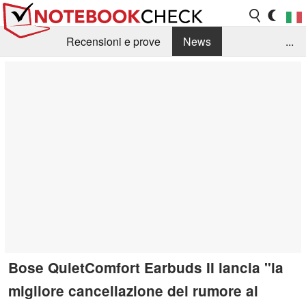
Recensioni e prove
News
...
Raccolta di recensioni
Info Techniche / Tips
Guida agli acquisti
Search
Contact
Bose QuietComfort Earbuds II lancia "la
migliore cancellazione del rumore al