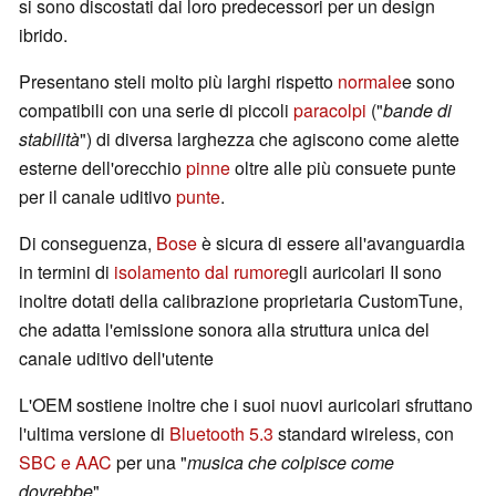
si sono discostati dai loro predecessori per un design
ibrido.
Presentano steli molto più larghi rispetto
normale
e sono
compatibili con una serie di piccoli
paracolpi
("
bande di
stabilità
") di diversa larghezza che agiscono come alette
esterne dell'orecchio
pinne
oltre alle più consuete punte
per il canale uditivo
punte
.
Di conseguenza,
Bose
è sicura di essere all'avanguardia
in termini di
isolamento dal rumore
gli auricolari II sono
inoltre dotati della calibrazione proprietaria CustomTune,
che adatta l'emissione sonora alla struttura unica del
canale uditivo dell'utente
L'OEM sostiene inoltre che i suoi nuovi auricolari sfruttano
l'ultima versione di
Bluetooth 5.3
standard wireless, con
SBC e AAC
per una "
musica che colpisce come
dovrebbe
".