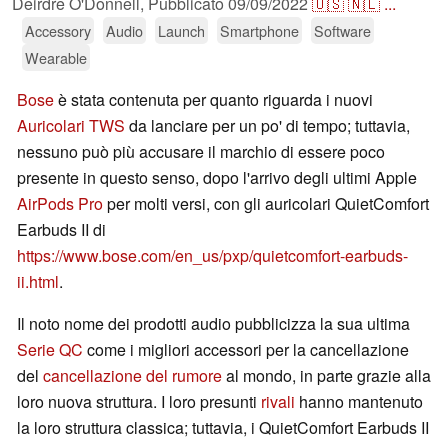
Deirdre O'Donnell,
Pubblicato
09/09/2022
🇺🇸
🇳🇱
...
Accessory
Audio
Launch
Smartphone
Software
Wearable
Bose
è stata contenuta per quanto riguarda i nuovi
Auricolari TWS
da lanciare per un po' di tempo; tuttavia,
nessuno può più accusare il marchio di essere poco
presente in questo senso, dopo l'arrivo degli ultimi Apple
AirPods Pro
per molti versi, con gli auricolari QuietComfort
Earbuds II di
https://www.bose.com/en_us/pxp/quietcomfort-earbuds-
ii.html
.
Il noto nome dei prodotti audio pubblicizza la sua ultima
Serie QC
come i migliori accessori per la cancellazione
del
cancellazione del rumore
al mondo, in parte grazie alla
loro nuova struttura. I loro presunti
rivali
hanno mantenuto
la loro struttura classica; tuttavia, i QuietComfort Earbuds II