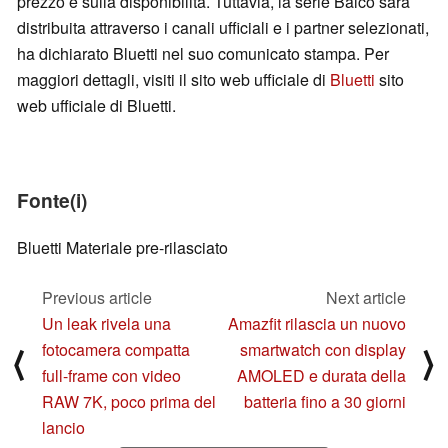
prezzo e sulla disponibilità. Tuttavia, la serie Balco sarà
distribuita attraverso i canali ufficiali e i partner selezionati,
ha dichiarato Bluetti nel suo comunicato stampa. Per
maggiori dettagli, visiti il sito web ufficiale di
Bluetti
sito
web ufficiale di Bluetti.
Fonte(i)
Bluetti Materiale pre-rilasciato
Previous article
Next article
Un leak rivela una
Amazfit rilascia un nuovo
fotocamera compatta
smartwatch con display
⟨
⟩
full-frame con video
AMOLED e durata della
RAW 7K, poco prima del
batteria fino a 30 giorni
lancio