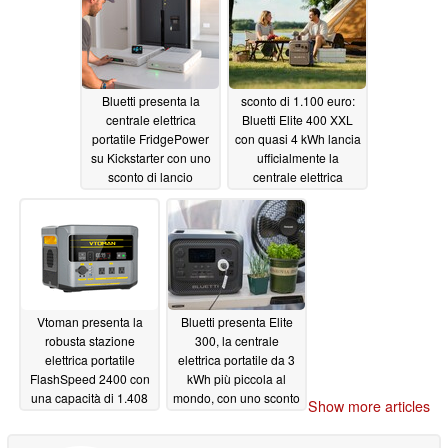
Bluetti presenta la
sconto di 1.100 euro:
centrale elettrica
Bluetti Elite 400 XXL
portatile FridgePower
con quasi 4 kWh lancia
su Kickstarter con uno
ufficialmente la
sconto di lancio
centrale elettrica
04/16/2026
04/09/2026
Vtoman presenta la
Bluetti presenta Elite
robusta stazione
300, la centrale
elettrica portatile
elettrica portatile da 3
FlashSpeed 2400 con
kWh più piccola al
una capacità di 1.408
mondo, con uno sconto
Show more articles
Wh e uno sconto di
di lancio
03/10/2026
lancio
03/20/2026