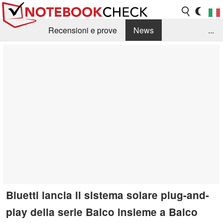
Recensioni e prove
News
...
Raccolta di recensioni
Info Techniche / Tips
Guida agli acquisti
Search
Contact
Bluetti lancia il sistema solare plug-and-
play della serie Balco insieme a Balco