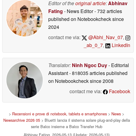
Editor of the
original article
:
Abhinav
Fating
- News Editor
- 732 articles
published on Notebookcheck
since
2024
contact me via:
@Abhi_Nav_07
,
_ab_0_7
,
LinkedIn
Translator:
Ninh Ngoc Duy
- Editorial
Assistant
- 818035 articles published
on Notebookcheck
since 2008
contact me via:
Facebook
>
Recensioni e prove di notebook, tablets e smartphones
>
News
>
Newsarchive 2026 05
> Bluetti lancia il sistema solare plug-and-play della
serie Balco insieme a Balco Transfer Hub
Abhinav Fating, 2026-05-13 (Update: 2026-05-13)