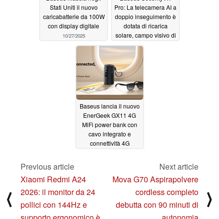
Stati Uniti il nuovo
Pro: La telecamera AI a
caricabatterie da 100W
doppio inseguimento è
con display digitale
dotata di ricarica
solare, campo visivo di
10/27/2025
300 gradi e zero costi
di abbonamento
10/17/2025
Baseus lancia il nuovo
EnerGeek GX11 4G
MiFi power bank con
cavo integrato e
connettività 4G
10/14/2025
Previous article
Next article
Xiaomi Redmi A24
Mova G70 Aspirapolvere
2026: il monitor da 24
cordless completo
⟨
⟩
pollici con 144Hz e
debutta con 90 minuti di
supporto ergonomico è
autonomia