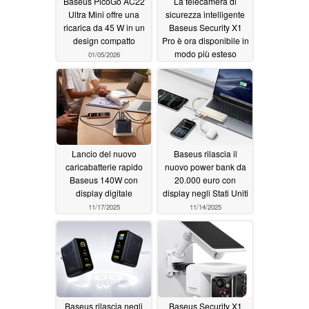
Baseus PicoGo AC22
La telecamera di
Ultra Mini offre una
sicurezza intelligente
ricarica da 45 W in un
Baseus Security X1
design compatto
Pro è ora disponibile in
modo più esteso
01/05/2026
12/22/2025
Lancio del nuovo
Baseus rilascia il
caricabatterie rapido
nuovo power bank da
Baseus 140W con
20.000 euro con
display digitale
display negli Stati Uniti
11/17/2025
11/14/2025
Baseus rilascia negli
Baseus Security X1