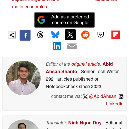
molto economico
Add as a preferred
source on Google
Editor of the
original article
:
Abid
Ahsan Shanto
- Senior Tech Writer
-
2921 articles published on
Notebookcheck
since 2023
contact me via:
@AbidAhsan
,
LinkedIn
Translator:
Ninh Ngoc Duy
- Editorial