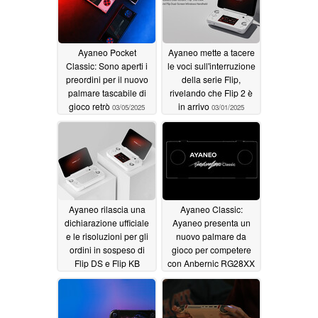
Ayaneo Pocket
Ayaneo mette a tacere
Classic: Sono aperti i
le voci sull'interruzione
preordini per il nuovo
della serie Flip,
palmare tascabile di
rivelando che Flip 2 è
gioco retrò
in arrivo
03/05/2025
03/01/2025
Ayaneo rilascia una
Ayaneo Classic:
dichiarazione ufficiale
Ayaneo presenta un
e le risoluzioni per gli
nuovo palmare da
ordini in sospeso di
gioco per competere
Flip DS e Flip KB
con Anbernic RG28XX
02/27/2025
02/22/2025