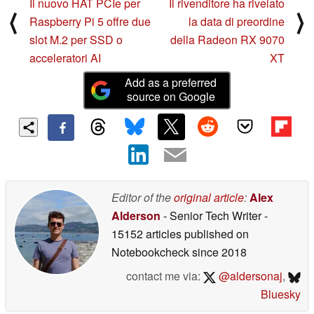
Il nuovo HAT PCIe per
Il rivenditore ha rivelato
⟨
⟩
Raspberry Pi 5 offre due
la data di preordine
slot M.2 per SSD o
della Radeon RX 9070
acceleratori AI
XT
Add as a preferred
source on Google
Editor of the
original article
:
Alex
Alderson
- Senior Tech Writer
-
15152 articles published on
Notebookcheck
since 2018
contact me via:
@aldersonaj
,
Bluesky