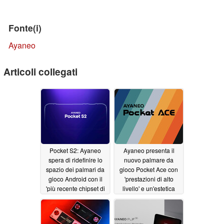
Fonte(i)
Ayaneo
Articoli collegati
Pocket S2: Ayaneo
Ayaneo presenta il
spera di ridefinire lo
nuovo palmare da
spazio dei palmari da
gioco Pocket Ace con
gioco Android con il
'prestazioni di alto
'più recente chipset di
livello' e un'estetica
punta di Qualcomm'
retro'
03/13/2025
03/16/2025