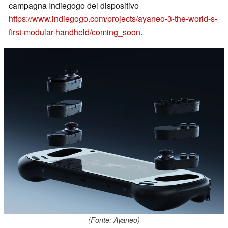
campagna Indiegogo del dispositivo
https://www.indiegogo.com/projects/ayaneo-3-the-world-s-
first-modular-handheld/coming_soon
.
(Fonte: Ayaneo)