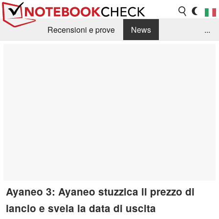
Recensioni e prove
News
...
Raccolta di recensioni
Info Techniche / Tips
Guida agli acquisti
Search
Contact
Ayaneo 3: Ayaneo stuzzica il prezzo di
lancio e svela la data di uscita