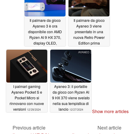
Il palmare da gioco
Il palmare da gioco
Ayaneo 3 è ora
Ayaneo 3 viene
disponibile con AMD
presentato in una
Ryzen AI 9 HX 370,
nuova Retro Power
display OLED,
Edition prima
OCuLink e fino a 64
dell'uscita
01/22/2025
GB di RAM
01/25/2025
I palmari gaming
Ayaneo 3: il portatile
Ayaneo Pocket S e
da gioco con Ryzen AI
Pocket Micro si
9 HX 370 viene svelato
rinnovano con nuove
nella sua tempistica di
versioni
lancio
12/29/2024
12/27/2024
Show more articles
Previous article
Next article