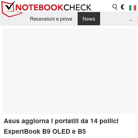
Recensioni e prove
News
...
Raccolta di recensioni
Info Techniche / Tips
Guida agli acquisti
Search
Contact
Asus aggiorna i portatili da 14 pollici
ExpertBook B9 OLED e B5