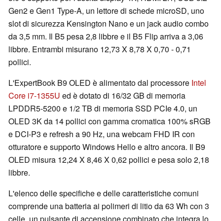
Gen2 e Gen1 Type-A, un lettore di schede microSD, uno
slot di sicurezza Kensington Nano e un jack audio combo
da 3,5 mm. Il B5 pesa 2,8 libbre e il B5 Flip arriva a 3,06
libbre. Entrambi misurano 12,73 X 8,78 X 0,70 - 0,71
pollici.
L'ExpertBook B9 OLED è alimentato dal processore
Intel
Core i7-1355U
ed è dotato di 16/32 GB di memoria
LPDDR5-5200 e 1/2 TB di memoria SSD PCIe 4.0, un
OLED 3K da 14 pollici con gamma cromatica 100% sRGB
e DCI-P3 e refresh a 90 Hz, una webcam FHD IR con
otturatore e supporto Windows Hello e altro ancora. Il B9
OLED misura 12,24 X 8,46 X 0,62 pollici e pesa solo 2,18
libbre.
L'elenco delle specifiche e delle caratteristiche comuni
comprende una batteria ai polimeri di litio da 63 Wh con 3
celle, un pulsante di accensione combinato che integra lo