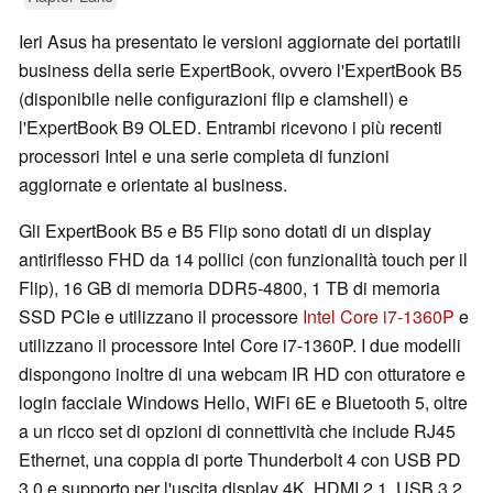
Ieri Asus ha presentato le versioni aggiornate dei portatili
business della serie ExpertBook, ovvero l'ExpertBook B5
(disponibile nelle configurazioni flip e clamshell) e
l'ExpertBook B9 OLED. Entrambi ricevono i più recenti
processori Intel e una serie completa di funzioni
aggiornate e orientate al business.
Gli ExpertBook B5 e B5 Flip sono dotati di un display
antiriflesso FHD da 14 pollici (con funzionalità touch per il
Flip), 16 GB di memoria DDR5-4800, 1 TB di memoria
SSD PCIe e utilizzano il processore
Intel Core i7-1360P
e
utilizzano il processore Intel Core i7-1360P. I due modelli
dispongono inoltre di una webcam IR HD con otturatore e
login facciale Windows Hello, WiFi 6E e Bluetooth 5, oltre
a un ricco set di opzioni di connettività che include RJ45
Ethernet, una coppia di porte Thunderbolt 4 con USB PD
3.0 e supporto per l'uscita display 4K, HDMI 2.1, USB 3.2