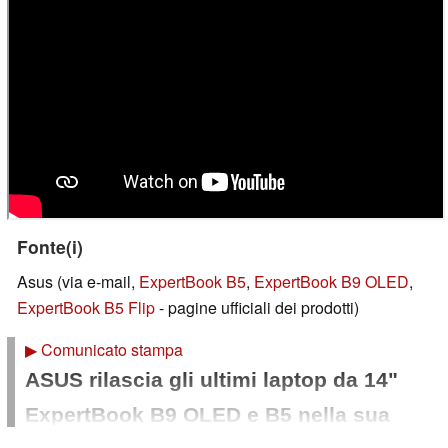
Fonte(i)
Asus (via e-mail,
ExpertBook B5
,
ExpertBook B9 OLED
,
ExpertBook B5 Flip
- pagine ufficiali dei prodotti)
▶
Comunicato stampa
ASUS rilascia gli ultimi laptop da 14"
ExpertBook B9 OLED e B5 nella sua