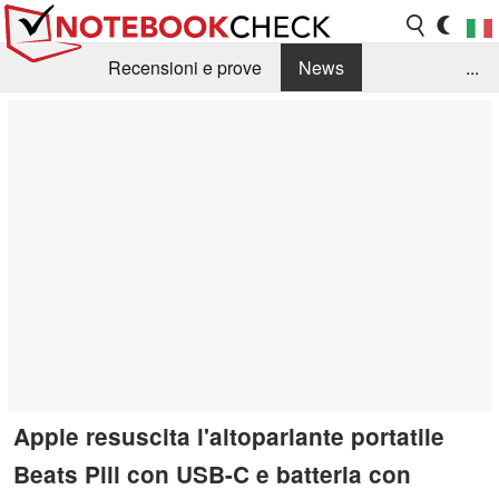
Recensioni e prove
News
...
Raccolta di recensioni
Info Techniche / Tips
Guida agli acquisti
Search
Contact
Apple resuscita l'altoparlante portatile
Beats Pill con USB-C e batteria con