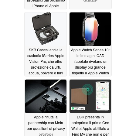
06/29/2024
iPhone di Apple
06/29/2024
SKB Cases lancia la
Apple Watch Series 10:
custodia iSeries Apple
le immagini CAD
Vision Pro, che offre
trapelate rivelano un
protezione da urti,
display più grande
acqua, polvere e furti
rispetto a Apple Watch
Ultra ma cambiamenti
06/27/2024
minimi nel design
06/27/2024
Apple rifiuta la
ESR presenta in
partnership con Meta
anteprima il primo Geo
per questioni di privacy
Wallet Apple abilitato a
Find My che non è per
06/25/2024