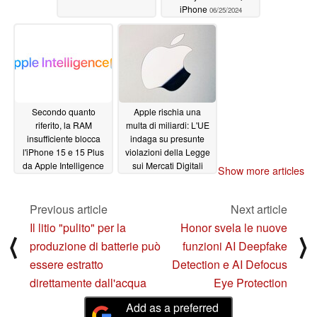
iPhone
06/25/2024
Secondo quanto
Apple rischia una
riferito, la RAM
multa di miliardi: L'UE
insufficiente blocca
indaga su presunte
l'iPhone 15 e 15 Plus
violazioni della Legge
da Apple Intelligence
sui Mercati Digitali
Show more articles
06/24/2024
06/22/2024
Previous article
Next article
Il litio "pulito" per la
Honor svela le nuove
⟨
⟩
produzione di batterie può
funzioni AI Deepfake
essere estratto
Detection e AI Defocus
direttamente dall'acqua
Eye Protection
Add as a preferred