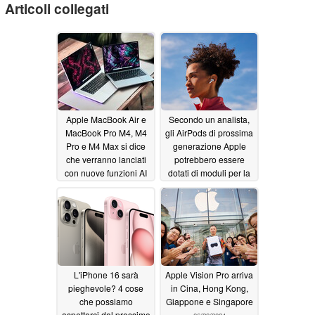
Articoli collegati
Apple MacBook Air e
Secondo un analista,
MacBook Pro M4, M4
gli AirPods di prossima
Pro e M4 Max si dice
generazione Apple
che verranno lanciati
potrebbero essere
con nuove funzioni AI
dotati di moduli per la
vincolate a un
fotocamera
07/01/2024
abbonamento mensile
a pagamento, ma
senza modifiche al
design
07/01/2024
L'iPhone 16 sarà
Apple Vision Pro arriva
pieghevole? 4 cose
in Cina, Hong Kong,
che possiamo
Giappone e Singapore
aspettarci dal prossimo