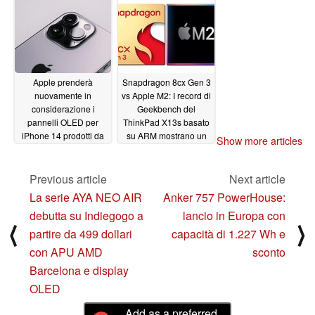
Apple prenderà
Snapdragon 8cx Gen 3
nuovamente in
vs Apple M2: I record di
considerazione i
Geekbench del
pannelli OLED per
ThinkPad X13s basato
iPhone 14 prodotti da
su ARM mostrano un
Show more articles
BOE, ma l'ordine
miglioramento
potrebbe essere
generazionale, ma
notevolmente ridotto
ancora anni di ritardo
Previous article
Next article
rispetto al silicio Apple
06/23/2022
La serie AYA NEO AIR
Anker 757 PowerHouse:
06/20/2022
debutta su Indiegogo a
lancio in Europa con
⟨
⟩
partire da 499 dollari
capacità di 1.227 Wh e
con APU AMD
sconto
Barcelona e display
OLED
Add as a preferred