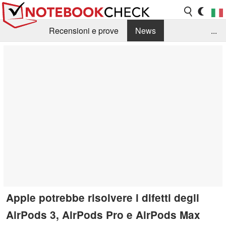
Recensioni e prove
News
...
Raccolta di recensioni
Info Techniche / Tips
Guida agli acquisti
Search
Contact
Apple potrebbe risolvere i difetti degli
AirPods 3, AirPods Pro e AirPods Max