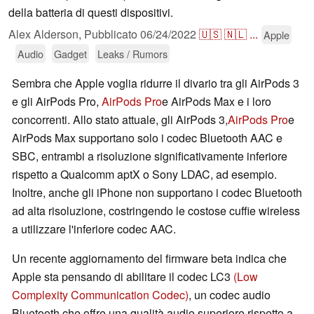
della batteria di questi dispositivi.
Alex Alderson,
Pubblicato
06/24/2022
🇺🇸
🇳🇱
...
Apple
Audio
Gadget
Leaks / Rumors
Sembra che Apple voglia ridurre il divario tra gli AirPods 3
e gli AirPods Pro,
AirPods Pro
e AirPods Max e i loro
concorrenti. Allo stato attuale, gli AirPods 3,
AirPods Pro
e
AirPods Max supportano solo i codec Bluetooth AAC e
SBC, entrambi a risoluzione significativamente inferiore
rispetto a Qualcomm aptX o Sony LDAC, ad esempio.
Inoltre, anche gli iPhone non supportano i codec Bluetooth
ad alta risoluzione, costringendo le costose cuffie wireless
a utilizzare l'inferiore codec AAC.
Un recente aggiornamento del firmware beta indica che
Apple sta pensando di abilitare il codec LC3
(Low
Complexity Communication Codec)
, un codec audio
Bluetooth che offre una qualità audio superiore rispetto a