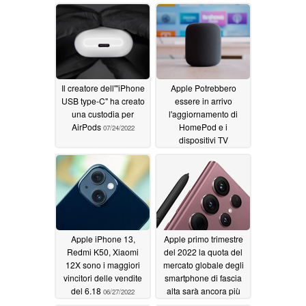
Il creatore dell'"iPhone
Apple Potrebbero
USB type-C" ha creato
essere in arrivo
una custodia per
l'aggiornamento di
AirPods
HomePod e i
07/24/2022
dispositivi TV
aggiornati di Apple
06/27/2022
Apple iPhone 13,
Apple primo trimestre
Redmi K50, Xiaomi
del 2022 la quota del
12X sono i maggiori
mercato globale degli
vincitori delle vendite
smartphone di fascia
del 6.18
alta sarà ancora più
06/27/2022
grande
06/27/2022