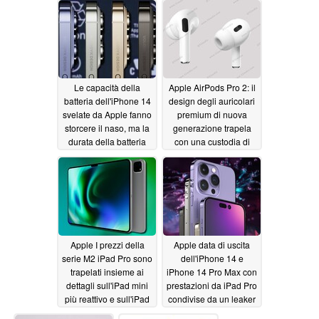
Le capacità della
Apple AirPods Pro 2: il
batteria dell'iPhone 14
design degli auricolari
svelate da Apple fanno
premium di nuova
storcere il naso, ma la
generazione trapela
durata della batteria
con una custodia di
dell'iPhone 14 Pro Max
ricarica modificata
dovrebbe essere
06/26/2022
comunque stellare
06/27/2022
Apple I prezzi della
Apple data di uscita
serie M2 iPad Pro sono
dell'iPhone 14 e
trapelati insieme ai
iPhone 14 Pro Max con
dettagli sull'iPad mini
prestazioni da iPad Pro
più reattivo e sull'iPad
condivise da un leaker
laminato
06/26/2022
06/23/2022