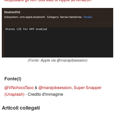
(Fonte: Apple via @marajobsession)
Fonte(i)
@VNchocoTaco
&
@marajobsession
,
Super Snapper
(Unsplash)
- Credito d'immagine
Articoli collegati