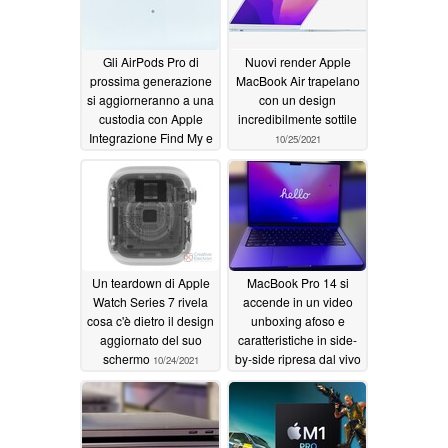
Gli AirPods Pro di
Nuovi render Apple
prossima generazione
MacBook Air trapelano
si aggiorneranno a una
con un design
custodia con Apple
incredibilmente sottile
Integrazione Find My e
10/25/2021
altro ancora
10/25/2021
Un teardown di Apple
MacBook Pro 14 si
Watch Series 7 rivela
accende in un video
cosa c'è dietro il design
unboxing afoso e
aggiornato del suo
caratteristiche in side-
schermo
by-side ripresa dal vivo
10/24/2021
con il 13 pollici Apple
MacBook Pro
10/24/2021