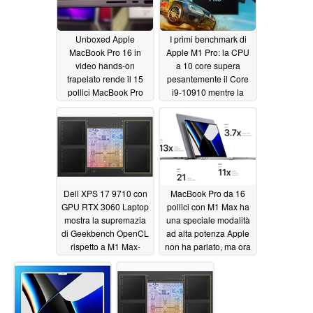
Unboxed Apple
I primi benchmark di
MacBook Pro 16 in
Apple M1 Pro: la CPU
video hands-on
a 10 core supera
trapelato rende il 15
pesantemente il Core
pollici MacBook Pro
i9-10910 mentre la
guardare petite in
GPU a 16 core tiene il
confronto
passo con GeForce
10/24/2021
GTX 1650
10/23/2021
Dell XPS 17 9710 con
MacBook Pro da 16
GPU RTX 3060 Laptop
pollici con M1 Max ha
mostra la supremazia
una speciale modalità
di Geekbench OpenCL
ad alta potenza Apple
rispetto a M1 Max-
non ha parlato, ma ora
powered Apple
ha confermato
10/22/2021
MacBook Pro 16, ma
Apple silicio ha ancora
il vantaggio di
efficienza