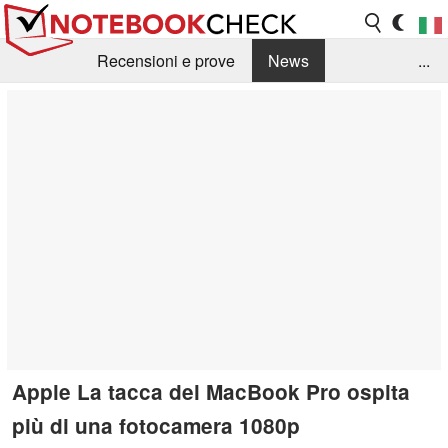
Recensioni e prove
News
...
Raccolta di recensioni
Info Techniche / Tips
Guida agli acquisti
Search
Contact
Apple La tacca del MacBook Pro ospita
più di una fotocamera 1080p