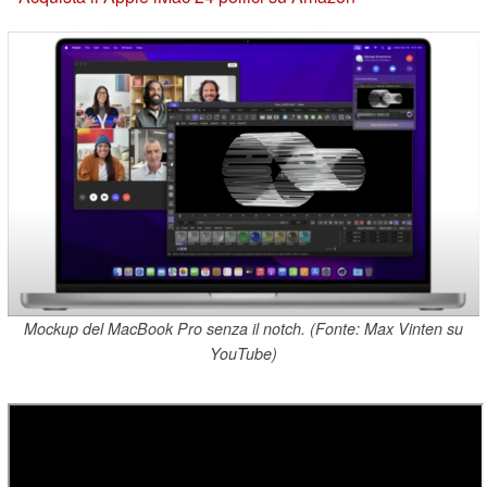
Mockup del MacBook Pro senza il notch. (Fonte: Max Vinten su
YouTube)