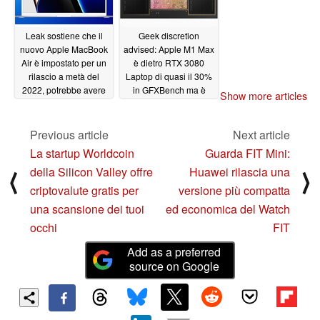
10/23/2021
Leak sostiene che il
Geek discretion
nuovo Apple MacBook
advised: Apple M1 Max
Air è impostato per un
è dietro RTX 3080
rilascio a metà del
Laptop di quasi il 30%
2022, potrebbe avere
in GFXBench ma è
Show more articles
un mini display LED e
circa l'8% più veloce di
MagSafe, ma anche un
RTX 3060 Laptop, il
prezzo più alto
chilometraggio varia a
Previous article
Next article
seconda dei
10/22/2021
La startup Worldcoin
Guarda FIT Mini:
benchmark considerati
della Silicon Valley offre
Huawei rilascia una
⟨
⟩
10/22/2021
criptovalute gratis per
versione più compatta
una scansione dei tuoi
ed economica del Watch
occhi
FIT
Add as a preferred
source on Google