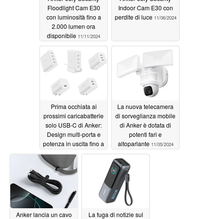
Floodlight Cam E30
Indoor Cam E30 con
con luminosità fino a
perdite di luce
11/06/2024
2.000 lumen ora
disponibile
11/11/2024
Prima occhiata ai
La nuova telecamera
prossimi caricabatterie
di sorveglianza mobile
solo USB-C di Anker:
di Anker è dotata di
Design multi-porta e
potenti fari e
potenza in uscita fino a
altoparlante
11/05/2024
240W
11/06/2024
Anker lancia un cavo
La fuga di notizie sul