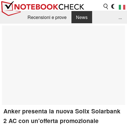
Recensioni e prove
News
...
Raccolta di recensioni
Info Techniche / Tips
Guida agli acquisti
Search
Contact
Anker presenta la nuova Solix Solarbank
2 AC con un'offerta promozionale