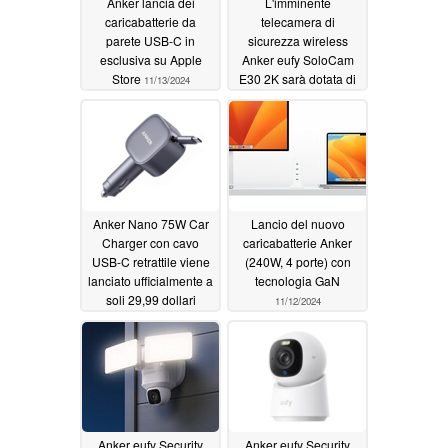
Anker lancia dei
L'imminente
caricabatterie da
telecamera di
parete USB-C in
sicurezza wireless
esclusiva su Apple
Anker eufy SoloCam
Store
E30 2K sarà dotata di
11/13/2024
un pannello solare
rimovibile
11/13/2024
Anker Nano 75W Car
Lancio del nuovo
Charger con cavo
caricabatterie Anker
USB-C retrattile viene
(240W, 4 porte) con
lanciato ufficialmente a
tecnologia GaN
soli 29,99 dollari
11/12/2024
11/13/2024
Anker eufy Security
Anker eufy Security