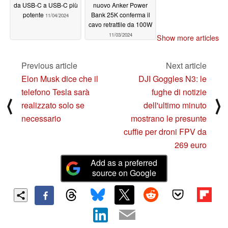
da USB-C a USB-C più
nuovo Anker Power
potente
Bank 25K conferma il
11/04/2024
cavo retrattile da 100W
11/03/2024
Show more articles
Previous article
Next article
Elon Musk dice che il
DJI Goggles N3: le
telefono Tesla sarà
fughe di notizie
⟨
⟩
realizzato solo se
dell'ultimo minuto
necessario
mostrano le presunte
cuffie per droni FPV da
269 euro
Add as a preferred
source on Google