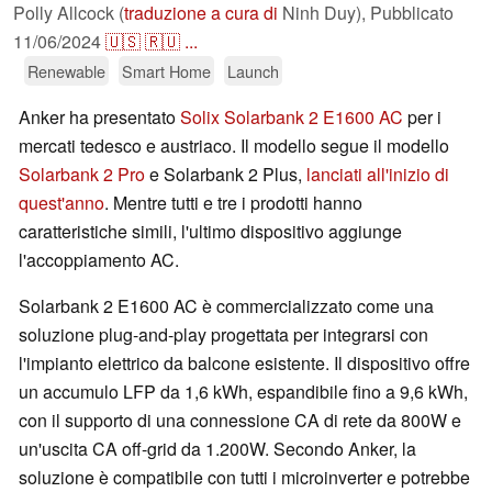
Polly Allcock (
traduzione a cura di
Ninh Duy),
Pubblicato
11/06/2024
🇺🇸
🇷🇺
...
Renewable
Smart Home
Launch
Anker ha presentato
Solix Solarbank 2 E1600 AC
per i
mercati tedesco e austriaco. Il modello segue il modello
Solarbank 2 Pro
e Solarbank 2 Plus,
lanciati all'inizio di
quest'anno
. Mentre tutti e tre i prodotti hanno
caratteristiche simili, l'ultimo dispositivo aggiunge
l'accoppiamento AC.
Solarbank 2 E1600 AC è commercializzato come una
soluzione plug-and-play progettata per integrarsi con
l'impianto elettrico da balcone esistente. Il dispositivo offre
un accumulo LFP da 1,6 kWh, espandibile fino a 9,6 kWh,
con il supporto di una connessione CA di rete da 800W e
un'uscita CA off-grid da 1.200W. Secondo Anker, la
soluzione è compatibile con tutti i microinverter e potrebbe