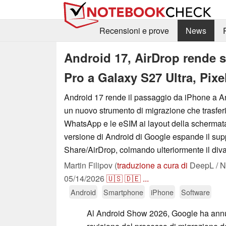
Recensioni e prove
News
Android 17, AirDrop rende s
Pro a Galaxy S27 Ultra, Pixe
Android 17 rende il passaggio da iPhone a An
un nuovo strumento di migrazione che trasferis
WhatsApp e le eSIM ai layout della schermata
versione di Android di Google espande il sup
Share/AirDrop, colmando ulteriormente il diva
Martin Filipov (
traduzione a cura di
DeepL / N
05/14/2026
🇺🇸
🇩🇪
...
Android
Smartphone
iPhone
Software
Al Android Show 2026, Google ha annu