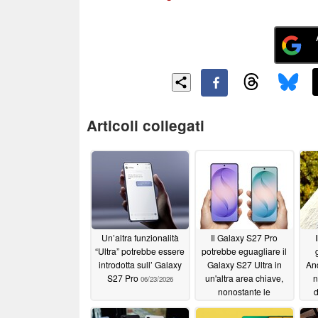
Articoli collegati
Un’altra funzionalità
Il Galaxy S27 Pro
“Ultra” potrebbe essere
potrebbe eguagliare il
introdotta sull’ Galaxy
Galaxy S27 Ultra in
And
S27 Pro
un'altra area chiave,
n
06/23/2026
nonostante le
d
dimensioni più piccole