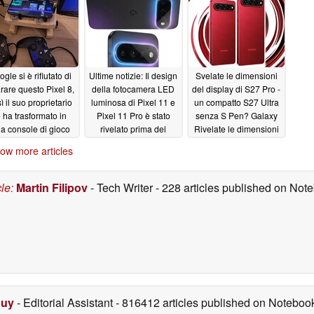
ampliato
06/03/2026
gle si è rifiutato di
Ultime notizie: Il design
Svelate le dimensioni
arare questo Pixel 8,
della fotocamera LED
del display di S27 Pro -
ì il suo proprietario
luminosa di Pixel 11 e
un compatto S27 Ultra
o ha trasformato in
Pixel 11 Pro è stato
senza S Pen? Galaxy
a console di gioco
rivelato prima del
Rivelate le dimensioni
retrò
lancio
del display di S27 Pro -
05/21/2026
05/20/2026
ow more articles
un Galaxy S27 Ultra
compatto senza la S
Pen?
05/20/2026
cle
:
Martin Filipov
- Tech Writer
- 228 articles published on No
Duy
- Editorial Assistant
- 816412 articles published on Notebo