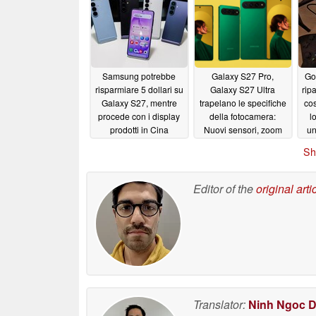
06/06/2026
Samsung potrebbe
Galaxy S27 Pro,
Goo
risparmiare 5 dollari su
Galaxy S27 Ultra
rip
Galaxy S27, mentre
trapelano le specifiche
cos
procede con i display
della fotocamera:
l
prodotti in Cina
Nuovi sensori, zoom
un
per fare la differenza
05/22/2026
Sh
05/21/2026
Editor of the
original arti
Translator:
Ninh Ngoc 