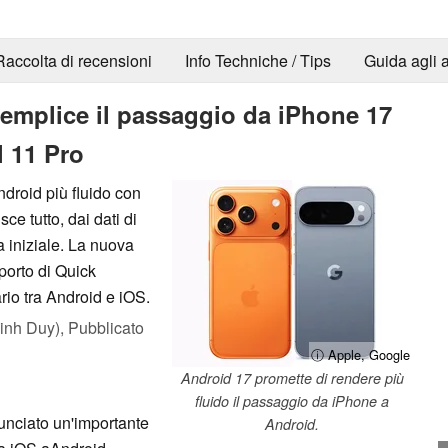
Raccolta di recensioni
Info Techniche / Tips
Guida agli a
emplice il passaggio da iPhone 17
l 11 Pro
droid più fluido con
ce tutto, dai dati di
 iniziale. La nuova
porto di Quick
rio tra Android e iOS.
inh Duy),
Pubblicato
ⓘ Apple, Google
Android 17 promette di rendere più
fluido il passaggio da iPhone a
nciato un'importante
Android.