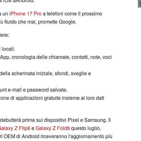
da iOS aAndroid.
da un
iPhone 17 Pro
a telefoni come il prossimo
ù fluido che mai, promette Google.
dere:
 locali.
App, cronologia delle chiamate, contatti, note, voci
della schermata iniziale, sfondi, sveglie e
unt e-mail e password salvate.
one di applicazioni gratuite insieme ai loro dati
ebutterà prima sui dispositivi Pixel e Samsung. Il
alaxy Z Flip8
e
Galaxy Z Fold8
questo luglio,
ltri OEM di Android riceveranno l'aggiornamento più