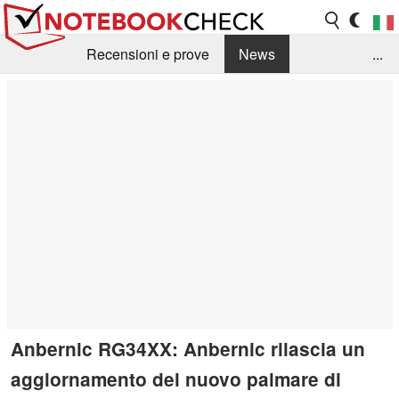
Recensioni e prove
News
...
Raccolta di recensioni
Info Techniche / Tips
Guida agli acquisti
Search
Contact
Anbernic RG34XX: Anbernic rilascia un
aggiornamento del nuovo palmare di