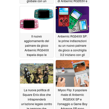
globale con un
di Anbernic RG353V e
meccanismo di
Game Console R36S
cerniera migliorato
02/22/2025
03/13/2025
Il nuovo
Anbernic RG34XX SP:
aggiornamento del
le prime indiscrezioni
palmare da gioco
su un nuovo palmare
Anbernic RG34XX
da gioco a conchiglia
trapela dopo le
3:2 iniziano con gli
indiscrezioni
aggiornamenti delle
sull'RG34XX SP
prestazioni
02/01/2025
02/03/2025
La nuova politica di
Miyoo Flip: Il popolare
Square Enix dice che
rivale di Anbernic
intraprenderà
RG35XX SP e
un'azione legale contro
l'omaggio a Game Boy
le persone che
Advance SP sono