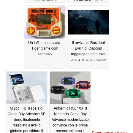
molestano i suoi
tornati in stock dopo
dipendenti
aver esaurito il primo
01/10/2025
lotto
01/09/2025
Un tuffo nel passato:
Il revival di Resident
Tiger Game.com
Evil 4 di Capcom
raggiunge una nuova
01/07/2025
pietra miliare
01/06/2025
Miyoo Flip: Il sosia di
Anbernic RG34XX: Il
Game Boy Advance SP
Nintendo Game Boy
viene finalmente
Advance modernizzato
rilasciato a livello
convince con le prime
globale per sfidare il
recensioni dopo il
Show more articles