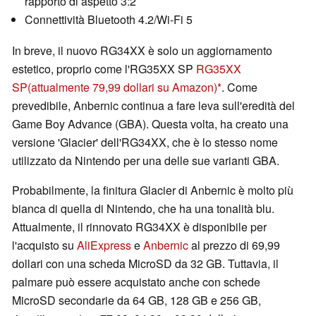
rapporto di aspetto 3:2
Connettività Bluetooth 4.2/Wi-Fi 5
In breve, il nuovo RG34XX è solo un aggiornamento
estetico, proprio come l'RG35XX SP
RG35XX
SP
(attualmente 79,99 dollari su Amazon)
. Come
prevedibile, Anbernic continua a fare leva sull'eredità del
Game Boy Advance (GBA). Questa volta, ha creato una
versione 'Glacier' dell'RG34XX, che è lo stesso nome
utilizzato da Nintendo per una delle sue varianti GBA.
Probabilmente, la finitura Glacier di Anbernic è molto più
bianca di quella di Nintendo, che ha una tonalità blu.
Attualmente, il rinnovato RG34XX è disponibile per
l'acquisto su
AliExpress
e
Anbernic
al prezzo di 69,99
dollari con una scheda MicroSD da 32 GB. Tuttavia, il
palmare può essere acquistato anche con schede
MicroSD secondarie da 64 GB, 128 GB e 256 GB,