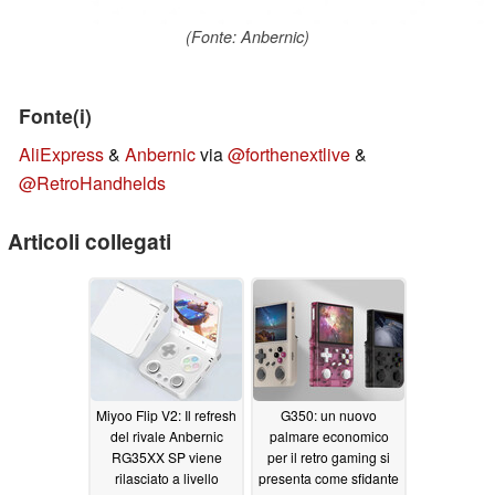
(Fonte: Anbernic)
Fonte(i)
AliExpress
&
Anbernic
via
@forthenextlive
&
@RetroHandhelds
Articoli collegati
Miyoo Flip V2: Il refresh
G350: un nuovo
del rivale Anbernic
palmare economico
RG35XX SP viene
per il retro gaming si
rilasciato a livello
presenta come sfidante