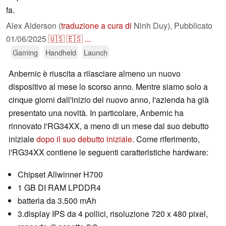
fa.
Alex Alderson (
traduzione a cura di
Ninh Duy),
Pubblicato
01/06/2025
🇺🇸
🇪🇸
...
Gaming
Handheld
Launch
Anbernic è riuscita a rilasciare almeno un nuovo
dispositivo al mese lo scorso anno. Mentre siamo solo a
cinque giorni dall'inizio del nuovo anno, l'azienda ha già
presentato una novità. In particolare, Anbernic ha
rinnovato l'RG34XX, a meno di un mese dal suo debutto
iniziale
dopo il suo debutto iniziale
. Come riferimento,
l'RG34XX contiene le seguenti caratteristiche hardware:
Chipset Allwinner H700
1 GB DI RAM LPDDR4
batteria da 3.500 mAh
3.display IPS da 4 pollici, risoluzione 720 x 480 pixel,