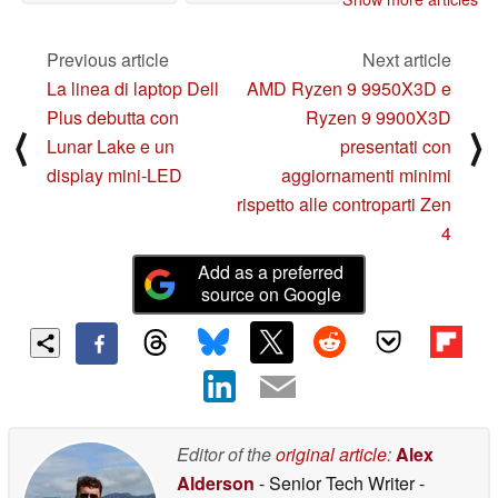
popolare Anbernic
lancio mondiale
RG35XX SP
12/28/2024
12/17/2024
Previous article
Next article
La linea di laptop Dell
AMD Ryzen 9 9950X3D e
Plus debutta con
Ryzen 9 9900X3D
⟨
⟩
Lunar Lake e un
presentati con
display mini-LED
aggiornamenti minimi
rispetto alle controparti Zen
4
Add as a preferred
source on Google
Editor of the
original article
:
Alex
Alderson
- Senior Tech Writer
-