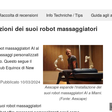
Raccolta di recensioni
Info Techniche / Tips
Guida agli a
zioni dei suoi robot massaggiatori
bot massaggiatori AI al
assaggi personalizzati
o. Questo segue il
 club Equinox di New
,
Pubblicato
10/03/2024
Aescape espande l'installazione dei
suoi robot massaggiatori AI a Miami.
(Fonte: Aescape)
suoi robot massaggiatori