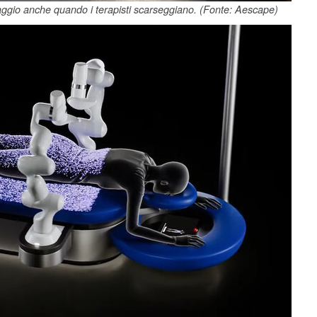
ggio anche quando i terapisti scarseggiano. (Fonte: Aescape)