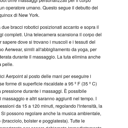
 robot offre massaggi personalizzati per il corpo
 un operatore umano. Questo segue il debutto del
quinox di New York.
 due bracci robotici posizionati accanto e sopra il
ggi completi. Una telecamera scansiona il corpo del
er sapere dove si trovano i muscoli e i tessuti del
orpo Aerwear, simili all'abbigliamento da yoga, per
derata durante il massaggio. La tuta elimina anche
a pelle.
fici Aerpoint al posto delle mani per eseguire i
e forme di superficie riscaldate a 95 º F (35 º C)
la pressione durante i massaggi. È possibile
 massaggio e altri saranno aggiunti nel tempo. I
essioni da 15 a 120 minuti, regolando l'intensità, la
. Si possono regolare anche la musica ambientale,
 (bracciolo, bolster e poggiatesta). Tutte le