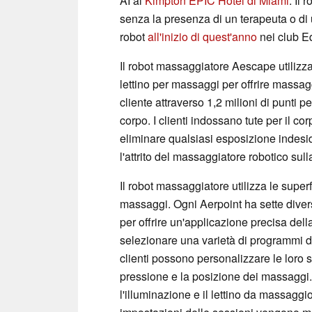
AI al
Kimpton EPIC Hotel di Miami
. Il
senza la presenza di un terapeuta o di
robot
all'inizio di quest'anno
nei club E
Il robot massaggiatore Aescape utilizza
lettino per massaggi per offrire massa
cliente attraverso 1,2 milioni di punti p
corpo. I clienti indossano tute per il c
eliminare qualsiasi esposizione indesi
l'attrito del massaggiatore robotico sull
Il robot massaggiatore utilizza le super
massaggi. Ogni Aerpoint ha sette divers
per offrire un'applicazione precisa del
selezionare una varietà di programmi di
clienti possono personalizzare le loro s
pressione e la posizione dei massaggi
l'illuminazione e il lettino da massaggio