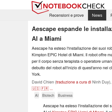
Recensioni e prove
News
Aescape espande le installa
AI a Miami
Aescape ha esteso l'installazione dei suoi ro
Kimpton EPIC Hotel di Miami. Il robot offre m
per il corpo senza terapista o operatore uman
debutto del robot all'inizio di quest'anno nei
York.
David Chien (
traduzione a cura di
Ninh Duy)
🇺🇸
🇫🇷
...
AI
Biotech
Business
Aescape ha esteso l'installazione dei 