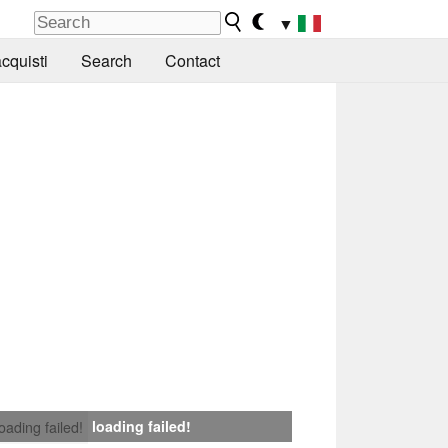
▼
cquisti
Search
Contact
loading failed!
loading failed!