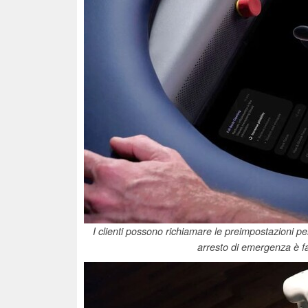
I clienti possono richiamare le preimpostazioni p
arresto di emergenza è f