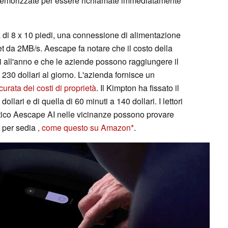
memorizzate per essere richiamate immediatamente
 di 8 x 10 piedi, una connessione di alimentazione
 da 2MB/s. Aescape fa notare che il costo della
i all'anno e che le aziende possono raggiungere il
30 dollari al giorno. L'azienda fornisce un
urata dei costi di proprietà
. Il Kimpton ha fissato il
llari e di quella di 60 minuti a 140 dollari. I lettori
ico Aescape AI nelle vicinanze possono provare
o per sedia
, come questo su Amazon
.