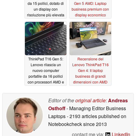
da 15 pollici, dotato di
Gen 5 AMD: Laptop
un display con
business premium con
risoluzione più elevata
display economico
e di processori più
06/10/2026
potenti
06/17/2026
ThinkPad T16 Gen 5:
Recensione del
Lenovo rilascia un
Lenovo ThinkPad T16
nuovo computer
Gen 4: Il laptop
portatile da 16 pollici
business di grandi
con processori AMD e
dimensioni con AMD
Intel
Ryzen Pro convince
04/23/2026
11/21/2025
Editor of the
original article
:
Andreas
Osthoff
- Managing Editor Business
Laptops
- 2193 articles published on
Notebookcheck
since 2013
contact me via:
LinkedIn