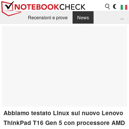
Recensioni e prove
News
...
Raccolta di recensioni
Info Techniche / Tips
Guida agli acquisti
Search
Contact
Abbiamo testato Linux sul nuovo Lenovo
ThinkPad T16 Gen 5 con processore AMD