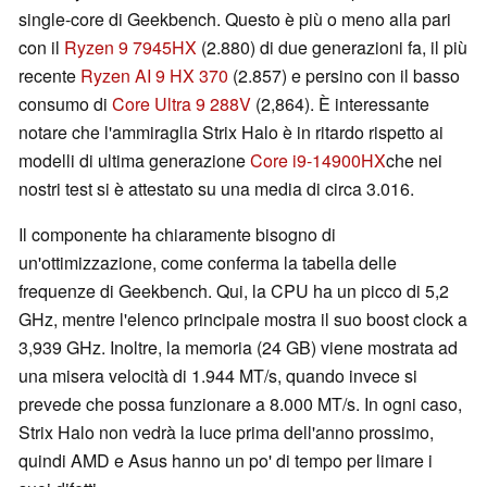
single-core di Geekbench. Questo è più o meno alla pari
con il
Ryzen 9 7945HX
(2.880) di due generazioni fa, il più
recente
Ryzen AI 9 HX 370
(2.857) e persino con il basso
consumo di
Core Ultra 9 288V
(2,864). È interessante
notare che l'ammiraglia Strix Halo è in ritardo rispetto ai
modelli di ultima generazione
Core i9-14900HX
che nei
nostri test si è attestato su una media di circa 3.016.
Il componente ha chiaramente bisogno di
un'ottimizzazione, come conferma la tabella delle
frequenze di Geekbench. Qui, la CPU ha un picco di 5,2
GHz, mentre l'elenco principale mostra il suo boost clock a
3,939 GHz. Inoltre, la memoria (24 GB) viene mostrata ad
una misera velocità di 1.944 MT/s, quando invece si
prevede che possa funzionare a 8.000 MT/s. In ogni caso,
Strix Halo non vedrà la luce prima dell'anno prossimo,
quindi AMD e Asus hanno un po' di tempo per limare i