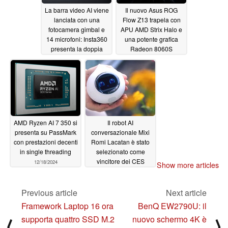
La barra video AI viene
Il nuovo Asus ROG
lanciata con una
Flow Z13 trapela con
fotocamera gimbal e
APU AMD Strix Halo e
14 microfoni: Insta360
una potente grafica
presenta la doppia
Radeon 8060S
fotocamera 4K
12/18/2024
Connect
12/18/2024
AMD Ryzen AI 7 350 si
Il robot AI
presenta su PassMark
conversazionale Mixi
con prestazioni decenti
Romi Lacatan è stato
in single threading
selezionato come
vincitore dei CES
12/18/2024
Show more articles
Innovation Awards
12/17/2024
Previous article
Next article
Framework Laptop 16 ora
BenQ EW2790U: il
supporta quattro SSD M.2
nuovo schermo 4K è
⟨
⟩