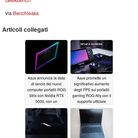
Geekbench
via
Benchleaks
Articoli collegati
Asus annuncia la data
Asus promette un
di lancio dei nuovi
significativo aumento
computer portatili ROG
degli FPS sui portatili
Strix con Nvidia RTX
gaming ROG Ally con il
5000, con un
supporto ufficiale
sovraccarico di RGB
AFMF 2
12/23/2024
12/24/2024