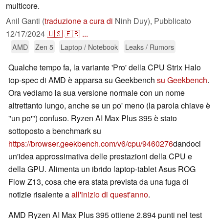
multicore.
Anil Ganti (
traduzione a cura di
Ninh Duy),
Pubblicato
12/17/2024
🇺🇸
🇫🇷
...
AMD
Zen 5
Laptop / Notebook
Leaks / Rumors
Qualche tempo fa, la variante 'Pro' della CPU Strix Halo
top-spec di AMD è apparsa su Geekbench
su Geekbench
.
Ora vediamo la sua versione normale con un nome
altrettanto lungo, anche se un po' meno (la parola chiave è
"un po'") confuso. Ryzen AI Max Plus 395 è stato
sottoposto a benchmark su
https://browser.geekbench.com/v6/cpu/9460276
dandoci
un'idea approssimativa delle prestazioni della CPU e
della GPU. Alimenta un ibrido laptop-tablet Asus ROG
Flow Z13, cosa che era stata prevista da una fuga di
notizie risalente a
all'inizio di quest'anno
.
AMD Ryzen AI Max Plus 395 ottiene 2.894 punti nel test