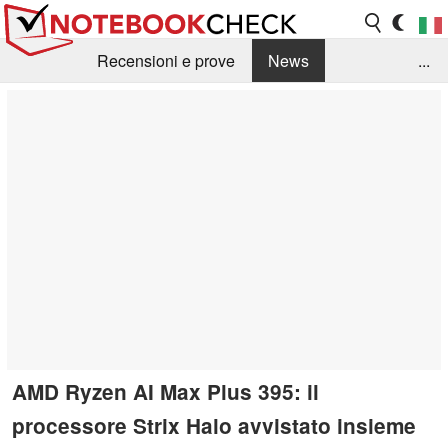
Recensioni e prove
News
...
Raccolta di recensioni
Info Techniche / Tips
Guida agli acquisti
Search
Contact
AMD Ryzen AI Max Plus 395: il
processore Strix Halo avvistato insieme