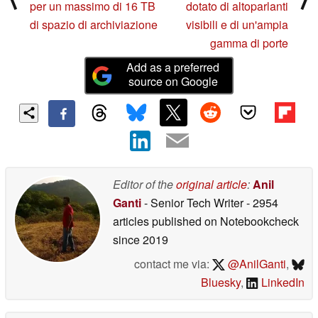
per un massimo di 16 TB
dotato di altoparlanti
di spazio di archiviazione
visibili e di un'ampia
gamma di porte
Add as a preferred
source on Google
Editor of the
original article
:
Anil
Ganti
- Senior Tech Writer
- 2954
articles published on Notebookcheck
since 2019
contact me via:
@AnilGanti
,
Bluesky
,
LinkedIn