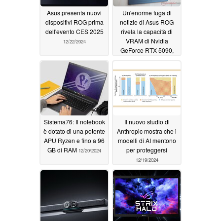
Asus presenta nuovi
Un'enorme fuga di
dispositivi ROG prima
notizie di Asus ROG
dell'evento CES 2025
rivela la capacità di
VRAM di Nvidia
12/22/2024
GeForce RTX 5090,
RTX 5080, RTX 5070
Ti, RTX 5070, RTX
5060 e RTX 5050
12/20/2024
Sistema76: Il notebook
Il nuovo studio di
è dotato di una potente
Anthropic mostra che i
APU Ryzen e fino a 96
modelli di AI mentono
GB di RAM
per proteggersi
12/20/2024
12/19/2024