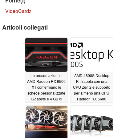
Fonte(i)
VideoCardz
Articoli collegati
Le presentazioni di
AMD 4800S Desktop
AMD Radeon RX 6500
Kit trapela con una
XT confermano le
CPU Zen 2 e supporto
schede personalizzate
per almeno una GPU
Gigabyte e 4 GB di
Radeon RX 6600
GDDR6 VRAM
12/07/2021
12/08/2021