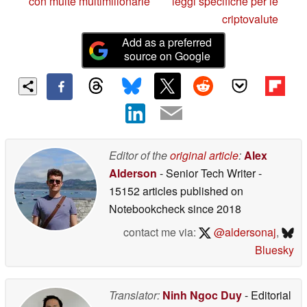
con multe multimilionarie
leggi specifiche per le
criptovalute
Add as a preferred
source on Google
Editor of the
original article
:
Alex
Alderson
- Senior Tech Writer
-
15152 articles published on
Notebookcheck
since 2018
contact me via:
@aldersonaj
,
Bluesky
Translator:
Ninh Ngoc Duy
- Editorial