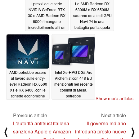
I prezzi delle serie
Le AMD Radeon RX
NVIDIA GeForce RTX
6300M e RX 6500M
30 e AMD Radeon RX
saranno dotate di GPU
6000 rimangono
Navi 24 in una
incredibilmente alti un
battaglia per la quota
anno dopo
di mercato economica
11/23/2021
contro le NVIDIA
GeForce RTX 3050 e
RTX 3050 Ti
11/23/2021
AMD potrebbe essere
Intel Xe-HPG DG2 Arc
al lavoro sulle entry-
Alchemist con 448 EU
level Radeon RX 6500
menzionati nel recente
XT e RX 6400, con le
commit di Mesa,
schede economiche
potrebbe
Show more articles
Navi 24 che si dice
potenzialmente sfidare
abbiano 4GB di
AMD Radeon RX 6600
memoria GDDR6
o Nvidia GeForce RTX
Previous article
Next article
3060 Ti
11/21/2021
11/04/2021
L'autorità antitrust italiana
Il governo indiano
⟨
⟩
sanziona Apple e Amazon
introdurrà presto nuove