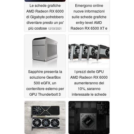
Le schede grafiche
Emergono online
AMD Radeon RX 6000
nuove informazioni
di Gigabyte potrebbero
sulle schede grafiche
diventare presto un po'
entry-level AMD
più costose
Radeon RX 6500 XT e
12/03/2021
RX 6400
12/03/2021
Sapphire presenta la
I prezzi delle GPU
soluzione GearBox
AMD Radeon RX 6000
500 eGFX, un
aumenteranno del
contenitore esterno per
10%, saranno
GPU Thunderbolt 3
interessate le schede
con una Radeon RX
di riferimento e quelle
6600 XT
personalizzate
12/02/2021
11/24/2021