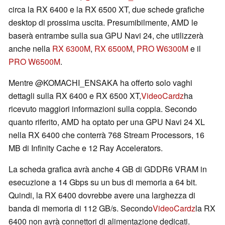
circa la RX 6400 e la RX 6500 XT, due schede grafiche
desktop di prossima uscita. Presumibilmente, AMD le
baserà entrambe sulla sua GPU Navi 24, che utilizzerà
anche nella
RX 6300M
,
RX 6500M
,
PRO W6300M
e il
PRO W6500M
.
Mentre @KOMACHI_ENSAKA ha offerto solo vaghi
dettagli sulla RX 6400 e RX 6500 XT,
VideoCardz
ha
ricevuto maggiori informazioni sulla coppia. Secondo
quanto riferito, AMD ha optato per una GPU Navi 24 XL
nella RX 6400 che conterrà 768 Stream Processors, 16
MB di Infinity Cache e 12 Ray Accelerators.
La scheda grafica avrà anche 4 GB di GDDR6 VRAM in
esecuzione a 14 Gbps su un bus di memoria a 64 bit.
Quindi, la RX 6400 dovrebbe avere una larghezza di
banda di memoria di 112 GB/s. Secondo
VideoCardz
la RX
6400 non avrà connettori di alimentazione dedicati.