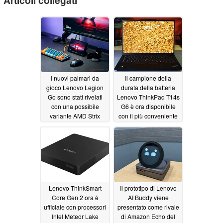
Articoli collegati
I nuovi palmari da
Il campione della
gioco Lenovo Legion
durata della batteria
Go sono stati rivelati
Lenovo ThinkPad T14s
con una possibile
G6 è ora disponibile
variante AMD Strix
con il più conveniente
Point in fase di
Snapdragon X Plus,
sviluppo
OLED & 5G
10/22/2024
10/18/2024
Lenovo ThinkSmart
Il prototipo di Lenovo
Core Gen 2 ora è
AI Buddy viene
ufficiale con processori
presentato come rivale
Intel Meteor Lake
di Amazon Echo del