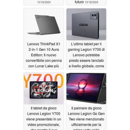
futuro
10/16/2024
10/16/2024
Lenovo ThinkPad X1
L'ultimo tablet per il
2-in-1 Gen 10 Aura
gaming Legion Y700 di
Edition: Il nuovo
Lenovo potrebbe
convertibile con penna
presto essere lanciato
con Lunar Lake più
a livello globale, come
efficiente che mai
rivela l'elenco della
certificazione
10/16/2024
10/06/2024
Il tablet da gioco
Il palmare da gioco
Lenovo Legion Y700
Lenovo Legion Go Gen
viene presentato in un
Two viene menzionato
video promozionale,
ufficialmente per la
che mostra il suo
prima volta nella