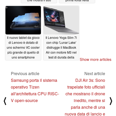
amato fattore di forma
brochure dell'azienda
compatto
09/28/2024
09/27/2024
Il nuovo tablet da gioco
Il Lenovo Yoga Slim 7i
di Lenovo è dotato di
con chip 'Lunar Lake'
uno schermo VC cooler
distrugge il MacBook
più grande di quello di
Air con motore M3 nel
uno smartphone
test di durata della
Show more articles
batteria, durando quasi
09/23/2024
un giorno intero
Previous article
Next article
09/18/2024
Samsung porta il sistema
DJI Air 3s: Sono
operativo Tizen
trapelate foto ufficiali
all'architettura CPU RISC-
che mostrano il drone
⟨
⟩
V open-source
inedito, mentre si
parla anche di una
nuova data di lancio e