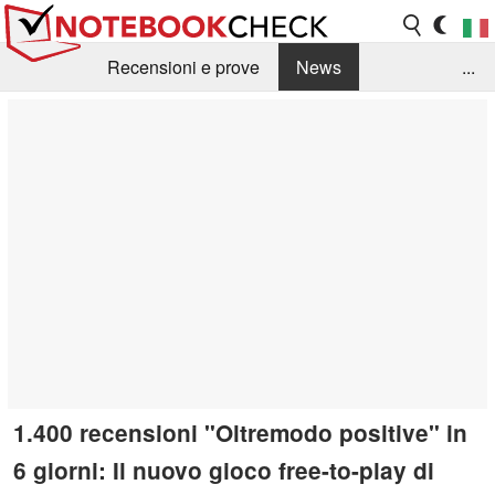
Recensioni e prove
News
...
Raccolta di recensioni
Info Techniche / Tips
Guida agli acquisti
Search
Contact
1.400 recensioni "Oltremodo positive" in
6 giorni: Il nuovo gioco free-to-play di