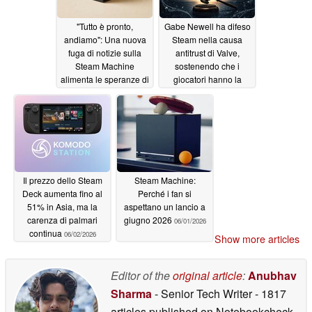
"Tutto è pronto,
Gabe Newell ha difeso
andiamo": Una nuova
Steam nella causa
fuga di notizie sulla
antitrust di Valve,
Steam Machine
sostenendo che i
alimenta le speranze di
giocatori hanno la
lancio
possibilità di scegliere
06/02/2026
06/02/2026
Il prezzo dello Steam
Steam Machine:
Deck aumenta fino al
Perché i fan si
51% in Asia, ma la
aspettano un lancio a
carenza di palmari
giugno 2026
06/01/2026
continua
06/02/2026
Show more articles
Editor of the
original article
:
Anubhav
Sharma
- Senior Tech Writer
- 1817
articles published on Notebookcheck