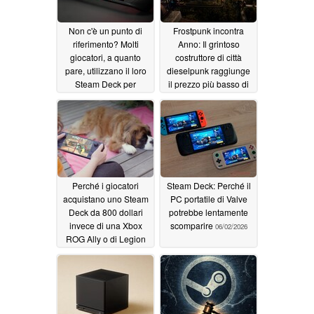
Non c'è un punto di
Frostpunk incontra
riferimento? Molti
Anno: Il grintoso
giocatori, a quanto
costruttore di città
pare, utilizzano il loro
dieselpunk raggiunge
Steam Deck per
il prezzo più basso di
giocare a un solo gioco
sempre su Steam
06/04/2026
06/03/2026
Perché i giocatori
Steam Deck: Perché il
acquistano uno Steam
PC portatile di Valve
Deck da 800 dollari
potrebbe lentamente
invece di una Xbox
scomparire
06/02/2026
ROG Ally o di Legion
Go S
06/03/2026