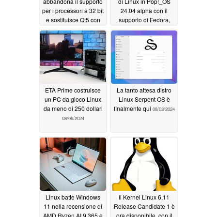
abbandona il supporto
di Linux in Pop!_OS
per i processori a 32 bit
24.04 alpha con il
e sostituisce Qt5 con
supporto di Fedora,
Qt6
Serpent OS e Arch al
08/13/2024
momento del lancio
08/09/2024
ETA Prime costruisce
La tanto attesa distro
un PC da gioco Linux
Linux Serpent OS è
da meno di 250 dollari
finalmente qui
08/03/2024
08/06/2024
Linux batte Windows
Il Kernel Linux 6.11
11 nella recensione di
Release Candidate 1 è
AMD Ryzen AI 9 365 e
ora disponibile, con il