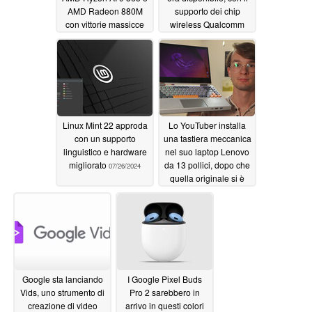
AMD Radeon 880M
supporto dei chip
con vittorie massicce
wireless Qualcomm
nei benchmark di gioco
SDX e delle GPU Intel
Battlemage
08/02/2024
07/30/2024
Linux Mint 22 approda
Lo YouTuber installa
con un supporto
una tastiera meccanica
linguistico e hardware
nel suo laptop Lenovo
migliorato
da 13 pollici, dopo che
07/26/2024
quella originale si è
guastata due volte
07/21/2024
Google sta lanciando
I Google Pixel Buds
Vids, uno strumento di
Pro 2 sarebbero in
creazione di video
arrivo in questi colori