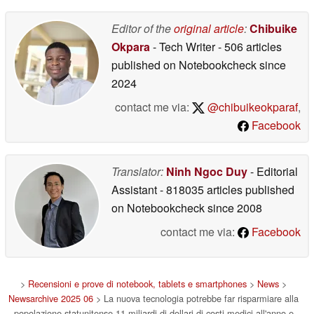
Editor of the
original article
:
Chibuike
Okpara
- Tech Writer
- 506 articles
published on Notebookcheck
since
2024
contact me via:
@chibuikeokparaf
,
Facebook
Translator:
Ninh Ngoc Duy
- Editorial
Assistant
- 818035 articles published
on Notebookcheck
since 2008
contact me via:
Facebook
>
Recensioni e prove di notebook, tablets e smartphones
>
News
>
Newsarchive 2025 06
> La nuova tecnologia potrebbe far risparmiare alla
popolazione statunitense 11 miliardi di dollari di costi medici all'anno e