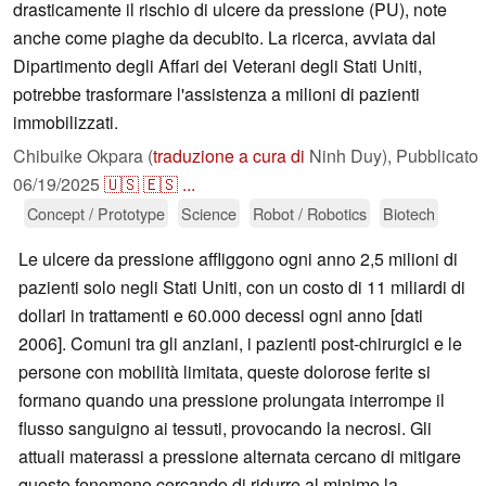
drasticamente il rischio di ulcere da pressione (PU), note
anche come piaghe da decubito. La ricerca, avviata dal
Dipartimento degli Affari dei Veterani degli Stati Uniti,
potrebbe trasformare l'assistenza a milioni di pazienti
immobilizzati.
Chibuike Okpara (
traduzione a cura di
Ninh Duy),
Pubblicato
06/19/2025
🇺🇸
🇪🇸
...
Concept / Prototype
Science
Robot / Robotics
Biotech
Le ulcere da pressione affliggono ogni anno 2,5 milioni di
pazienti solo negli Stati Uniti, con un costo di 11 miliardi di
dollari in trattamenti e 60.000 decessi ogni anno [dati
2006]. Comuni tra gli anziani, i pazienti post-chirurgici e le
persone con mobilità limitata, queste dolorose ferite si
formano quando una pressione prolungata interrompe il
flusso sanguigno ai tessuti, provocando la necrosi. Gli
attuali materassi a pressione alternata cercano di mitigare
questo fenomeno cercando di ridurre al minimo la