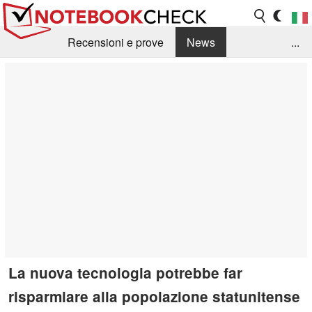
Recensioni e prove
News
...
Raccolta di recensioni
Info Techniche / Tips
Guida agli acquisti
Search
Contact
La nuova tecnologia potrebbe far
risparmiare alla popolazione statunitense