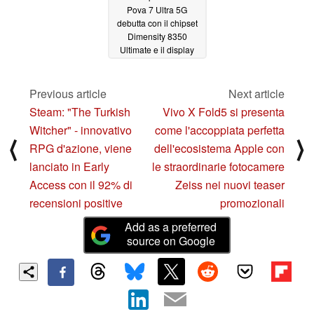
Pova 7 Ultra 5G
debutta con il chipset
Dimensity 8350
Ultimate e il display
AMOLED a 144 Hz
06/20/2025
Previous article
Next article
Steam: "The Turkish
Vivo X Fold5 si presenta
Witcher" - innovativo
come l'accoppiata perfetta
⟨
⟩
RPG d'azione, viene
dell'ecosistema Apple con
lanciato in Early
le straordinarie fotocamere
Access con il 92% di
Zeiss nei nuovi teaser
recensioni positive
promozionali
Add as a preferred
source on Google