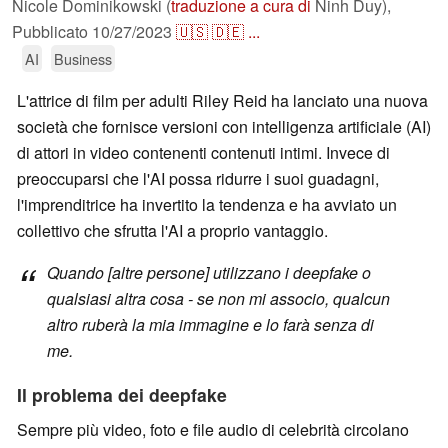
Nicole Dominikowski (
traduzione a cura di
Ninh Duy),
Pubblicato
10/27/2023
🇺🇸
🇩🇪
...
AI
Business
L'attrice di film per adulti Riley Reid ha lanciato una nuova
società che fornisce versioni con intelligenza artificiale (AI)
di attori in video contenenti contenuti intimi. Invece di
preoccuparsi che l'AI possa ridurre i suoi guadagni,
l'imprenditrice ha invertito la tendenza e ha avviato un
collettivo che sfrutta l'AI a proprio vantaggio.
Quando [altre persone] utilizzano i deepfake o
qualsiasi altra cosa - se non mi associo, qualcun
altro ruberà la mia immagine e lo farà senza di
me.
Il problema dei deepfake
Sempre più video, foto e file audio di celebrità circolano