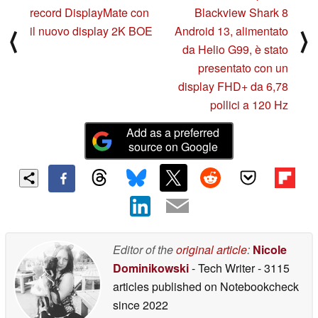
record DisplayMate con
Blackview Shark 8
il nuovo display 2K BOE
Android 13, alimentato
⟨
⟩
da Helio G99, è stato
presentato con un
display FHD+ da 6,78
pollici a 120 Hz
Add as a preferred
source on Google
Editor of the
original article
:
Nicole
Dominikowski
- Tech Writer
- 3115
articles published on Notebookcheck
since 2022