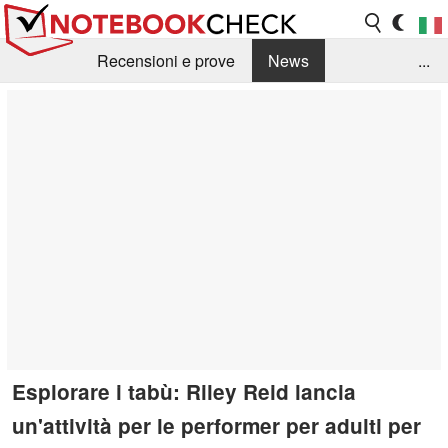
Recensioni e prove
News
...
Raccolta di recensioni
Info Techniche / Tips
Guida agli acquisti
Search
Contact
Esplorare i tabù: Riley Reid lancia
un'attività per le performer per adulti per