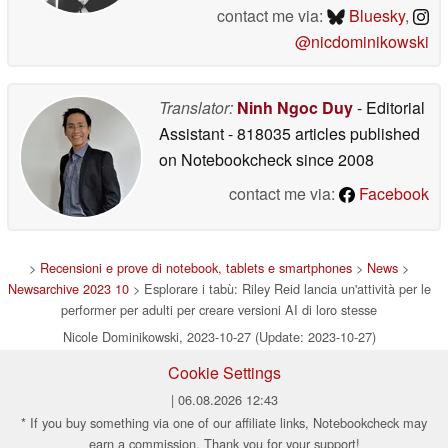
contact me via:
Bluesky
,
@nicdominikowski
Translator:
Ninh Ngoc Duy
- Editorial
Assistant
- 818035 articles published
on Notebookcheck
since 2008
contact me via:
Facebook
>
Recensioni e prove di notebook, tablets e smartphones
>
News
>
Newsarchive 2023 10
> Esplorare i tabù: Riley Reid lancia un'attività per le
performer per adulti per creare versioni AI di loro stesse
Nicole Dominikowski, 2023-10-27 (Update: 2023-10-27)
Cookie Settings
| 06.08.2026 12:43
* If you buy something via one of our affiliate links, Notebookcheck may
earn a commission. Thank you for your support!