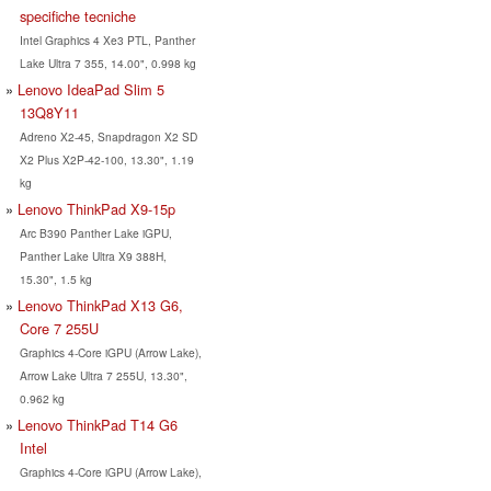
specifiche tecniche
Intel Graphics 4 Xe3 PTL, Panther
Lake Ultra 7 355, 14.00", 0.998 kg
Lenovo IdeaPad Slim 5
13Q8Y11
Adreno X2-45, Snapdragon X2 SD
X2 Plus X2P-42-100, 13.30", 1.19
kg
Lenovo ThinkPad X9-15p
Arc B390 Panther Lake iGPU,
Panther Lake Ultra X9 388H,
15.30", 1.5 kg
Lenovo ThinkPad X13 G6,
Core 7 255U
Graphics 4-Core iGPU (Arrow Lake),
Arrow Lake Ultra 7 255U, 13.30",
0.962 kg
Lenovo ThinkPad T14 G6
Intel
Graphics 4-Core iGPU (Arrow Lake),