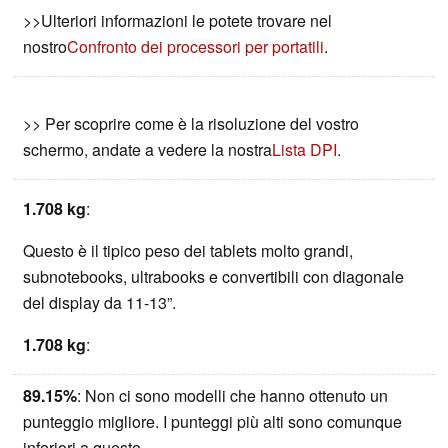
>>Ulteriori informazioni le potete trovare nel
nostro
Confronto dei processori per portatili
.
>> Per scoprire come è la risoluzione del vostro
schermo, andate a vedere la nostra
Lista DPI
.
1.708 kg
:
Questo è il tipico peso dei tablets molto grandi,
subnotebooks, ultrabooks e convertibili con diagonale
del display da 11-13”.
1.708 kg
:
89.15%
: Non ci sono modelli che hanno ottenuto un
punteggio migliore. I punteggi più alti sono comunque
inferiori a questo.