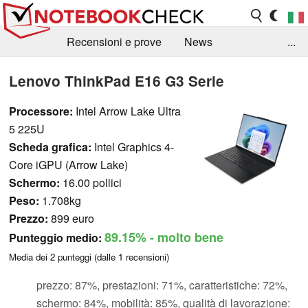
Recensioni e prove
News
...
Raccolta di recensioni
Info Techniche / Tips
Lenovo ThinkPad E16 G3 Serie
Guida agli acquisti
Search
Contact
Processore:
Intel Arrow Lake Ultra
5 225U
Scheda grafica:
Intel Graphics 4-
Core iGPU (Arrow Lake)
Schermo:
16.00 pollici
Peso:
1.708kg
Prezzo:
899 euro
89.15%
- molto bene
Punteggio medio:
Media dei
2
punteggi (dalle
1
recensioni)
prezzo: 87%, prestazioni: 71%, caratteristiche: 72%,
schermo: 84%, mobilità: 85%, qualità di lavorazione: