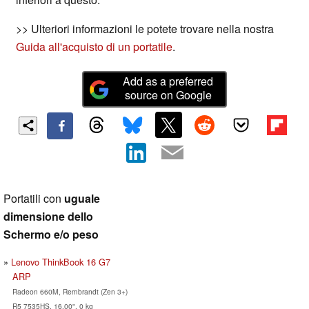
>> Ulteriori informazioni le potete trovare nella nostra
Guida all'acquisto di un portatile
.
Add as a preferred
source on Google
Portatili con
uguale
dimensione dello
Schermo e/o peso
Lenovo ThinkBook 16 G7
ARP
Radeon 660M, Rembrandt (Zen 3+)
R5 7535HS, 16.00", 0 kg