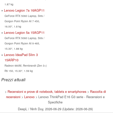
1.87 kg
Lenovo Legion 7a 16AGP11
GeForce RTX 5060 Laptop, Strix /
Gorgon Point Ryzen AI 7 450,
16.00", 1.8 kg
Lenovo Legion 5a 15AGP11
GeForce RTX 5060 Laptop, Strix /
Gorgon Point Ryzen AI 9 465,
15.30", 1.88 kg
Lenovo IdeaPad Slim 3
15ARP10
Radeon 660M, Rembrandt (Zen 3+)
R5 150, 15.30", 1.59 kg
Prezzi attuali
>
Recensioni e prove di notebook, tablets e smartphones
>
Raccolta di
recensioni
>
Lenovo
> Lenovo ThinkPad E16 G3 serie - Recensioni e
Specifiche
DeepL / Ninh Duy, 2026-06-29 (Update: 2026-06-29)