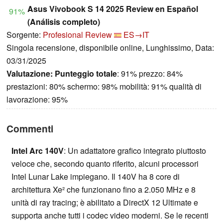
Asus Vivobook S 14 2025 Review en Español
91%
(Análisis completo)
Sorgente:
Profesional Review
ES→IT
Singola recensione, disponibile online, Lunghissimo, Data:
03/31/2025
Valutazione:
Punteggio totale
: 91% prezzo: 84%
prestazioni: 80% schermo: 98% mobilità: 91% qualità di
lavorazione: 95%
Commenti
Intel Arc 140V
: Un adattatore grafico integrato piuttosto
veloce che, secondo quanto riferito, alcuni processori
Intel Lunar Lake impiegano. Il 140V ha 8 core di
architettura Xe² che funzionano fino a 2.050 MHz e 8
unità di ray tracing; è abilitato a DirectX 12 Ultimate e
supporta anche tutti i codec video moderni. Se le recenti