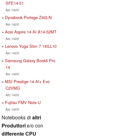
SFE14-51
Arc 140V
Dynabook Portege Z40L-N
Arc 140V
Acer Aspire 14 AI A14-52MT
Arc 140V
Lenovo Yoga Slim 7 14ILL10
Arc 140V
Samsung Galaxy Book5 Pro
14
Arc 140V
MSI Prestige 14 AI+ Evo
C2VMG
Arc 140V
Fujitsu FMV Note U
Arc 140V
Notebooks di
altri
Produttori
e/o con
differente CPU