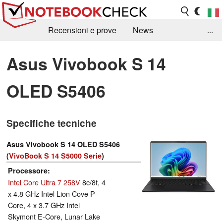
Recensioni e prove
News
...
Raccolta di recensioni
Info Techniche / Tips
Asus Vivobook S 14
Guida agli acquisti
Search
Contact
OLED S5406
Specifiche tecniche
Asus Vivobook S 14 OLED S5406
(
VivoBook S 14 S5000 Serie
)
Processore
Intel Core Ultra 7 258V
8c/8t, 4
x 4.8 GHz Intel Lion Cove P-
Core, 4 x 3.7 GHz Intel
Skymont E-Core, Lunar Lake