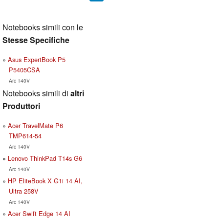
Notebooks simili con le
Stesse Specifiche
Asus ExpertBook P5
P5405CSA
Arc 140V
Notebooks simili di
altri
Produttori
Acer TravelMate P6
TMP614-54
Arc 140V
Lenovo ThinkPad T14s G6
Arc 140V
HP EliteBook X G1i 14 AI,
Ultra 258V
Arc 140V
Acer Swift Edge 14 AI