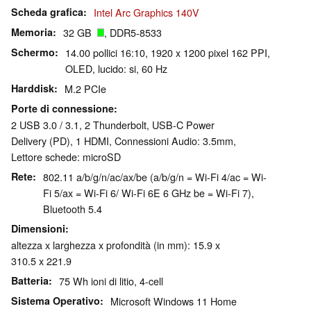
Scheda grafica
Intel Arc Graphics 140V
Memoria
32 GB
, DDR5-8533
Schermo
14.00 pollici 16:10, 1920 x 1200 pixel 162 PPI,
OLED, lucido: si, 60 Hz
Harddisk
M.2 PCIe
Porte di connessione
2 USB 3.0 / 3.1, 2 Thunderbolt, USB-C Power
Delivery (PD), 1 HDMI, Connessioni Audio: 3.5mm,
Lettore schede: microSD
Rete
802.11 a/​b/​g/​n/​ac/​ax/​be (a/b/g/n = Wi-Fi 4/ac = Wi-
Fi 5/ax = Wi-Fi 6/ Wi-Fi 6E 6 GHz be = Wi-Fi 7),
Bluetooth 5.4
Dimensioni
altezza x larghezza x profondità (in mm): 15.9 x
310.5 x 221.9
Batteria
75 Wh ioni di litio, 4-cell
Sistema Operativo
Microsoft Windows 11 Home