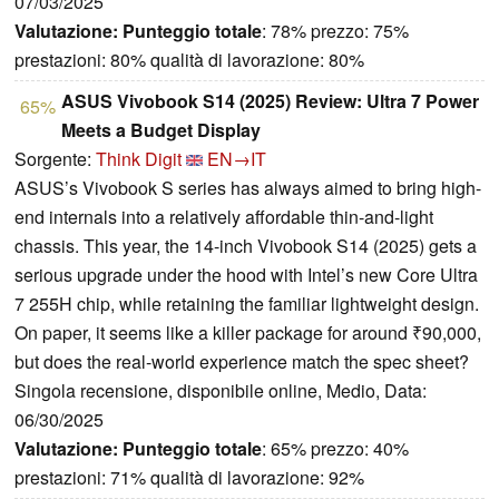
07/03/2025
Valutazione:
Punteggio totale
: 78% prezzo: 75%
prestazioni: 80% qualità di lavorazione: 80%
ASUS Vivobook S14 (2025) Review: Ultra 7 Power
65%
Meets a Budget Display
Sorgente:
Think Digit
EN→IT
ASUS’s Vivobook S series has always aimed to bring high-
end internals into a relatively affordable thin-and-light
chassis. This year, the 14-inch Vivobook S14 (2025) gets a
serious upgrade under the hood with Intel’s new Core Ultra
7 255H chip, while retaining the familiar lightweight design.
On paper, it seems like a killer package for around ₹90,000,
but does the real-world experience match the spec sheet?
Singola recensione, disponibile online, Medio, Data:
06/30/2025
Valutazione:
Punteggio totale
: 65% prezzo: 40%
prestazioni: 71% qualità di lavorazione: 92%