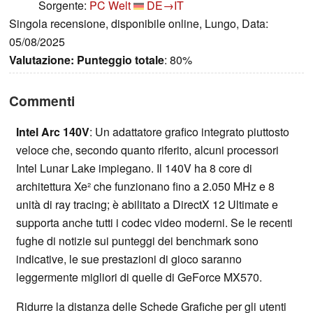
Sorgente:
PC Welt
DE→IT
Singola recensione, disponibile online, Lungo, Data:
05/08/2025
Valutazione:
Punteggio totale
: 80%
Commenti
Intel Arc 140V
: Un adattatore grafico integrato piuttosto
veloce che, secondo quanto riferito, alcuni processori
Intel Lunar Lake impiegano. Il 140V ha 8 core di
architettura Xe² che funzionano fino a 2.050 MHz e 8
unità di ray tracing; è abilitato a DirectX 12 Ultimate e
supporta anche tutti i codec video moderni. Se le recenti
fughe di notizie sui punteggi dei benchmark sono
indicative, le sue prestazioni di gioco saranno
leggermente migliori di quelle di GeForce MX570.
Ridurre la distanza delle Schede Grafiche per gli utenti