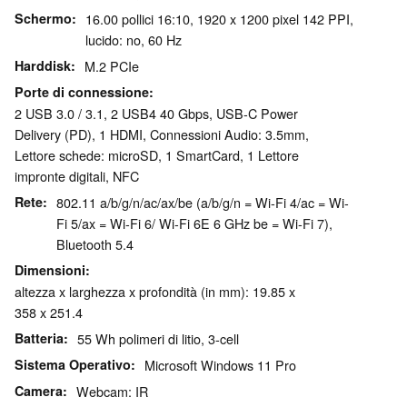
Schermo
16.00 pollici 16:10, 1920 x 1200 pixel 142 PPI,
lucido: no, 60 Hz
Harddisk
M.2 PCIe
Porte di connessione
2 USB 3.0 / 3.1, 2 USB4 40 Gbps, USB-C Power
Delivery (PD), 1 HDMI, Connessioni Audio: 3.5mm,
Lettore schede: microSD, 1 SmartCard, 1 Lettore
impronte digitali, NFC
Rete
802.11 a/​b/​g/​n/​ac/​ax/​be (a/b/g/n = Wi-Fi 4/ac = Wi-
Fi 5/ax = Wi-Fi 6/ Wi-Fi 6E 6 GHz be = Wi-Fi 7),
Bluetooth 5.4
Dimensioni
altezza x larghezza x profondità (in mm): 19.85 x
358 x 251.4
Batteria
55 Wh polimeri di litio, 3-cell
Sistema Operativo
Microsoft Windows 11 Pro
Camera
Webcam: IR