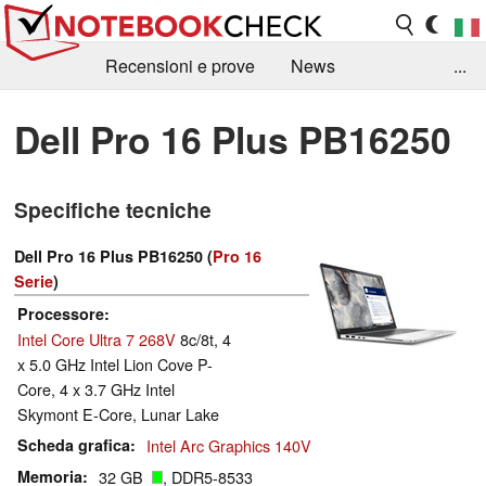
Recensioni e prove
News
...
Raccolta di recensioni
Info Techniche / Tips
Dell Pro 16 Plus PB16250
Guida agli acquisti
Search
Contact
Specifiche tecniche
Dell Pro 16 Plus PB16250 (
Pro 16
Serie
)
Processore
Intel Core Ultra 7 268V
8c/8t, 4
x 5.0 GHz Intel Lion Cove P-
Core, 4 x 3.7 GHz Intel
Skymont E-Core, Lunar Lake
Scheda grafica
Intel Arc Graphics 140V
Memoria
32 GB
, DDR5-8533