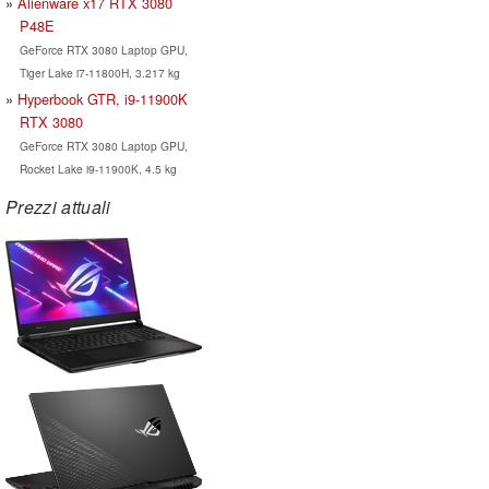
Alienware x17 RTX 3080
P48E
GeForce RTX 3080 Laptop GPU,
Tiger Lake i7-11800H, 3.217 kg
Hyperbook GTR, i9-11900K
RTX 3080
GeForce RTX 3080 Laptop GPU,
Rocket Lake i9-11900K, 4.5 kg
Prezzi attuali