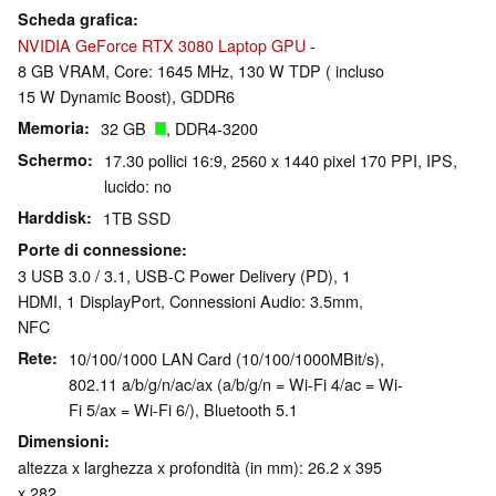
Scheda grafica
NVIDIA GeForce RTX 3080 Laptop GPU
-
8 GB VRAM, Core: 1645 MHz, 130 W TDP ( incluso
15 W Dynamic Boost), GDDR6
Memoria
32 GB
, DDR4-3200
Schermo
17.30 pollici 16:9, 2560 x 1440 pixel 170 PPI, IPS,
lucido: no
Harddisk
1TB SSD
Porte di connessione
3 USB 3.0 / 3.1, USB-C Power Delivery (PD), 1
HDMI, 1 DisplayPort, Connessioni Audio: 3.5mm,
NFC
Rete
10/100/1000 LAN Card (10/100/1000MBit/s),
802.11 a/b/g/n/ac/ax (a/b/g/n = Wi-Fi 4/ac = Wi-
Fi 5/ax = Wi-Fi 6/), Bluetooth 5.1
Dimensioni
altezza x larghezza x profondità (in mm): 26.2 x 395
x 282