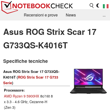
Recensioni e prove
News
...
Raccolta di recensioni
Info Techniche / Tips
Asus ROG Strix Scar 17
Guida agli acquisti
Search
Contact
G733QS-K4016T
Specifiche tecniche
Asus ROG Strix Scar 17 G733QS-
K4016T (
ROG Strix Scar 17 G733
Serie
)
Processore
AMD Ryzen 9 5900HX
8c/16t 8
x 3.3 - 4.6 GHz, Cezanne-H
(Zen 3)