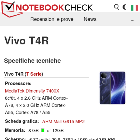
Recensioni e prove
News
...
Raccolta di recensioni
Info Techniche / Tips
Vivo T4R
Guida agli acquisti
Search
Contact
Specifiche tecniche
Vivo T4R (
T Serie
)
Processore
MediaTek Dimensity 7400X
8c/8t, 4 x 2.6 GHz ARM Cortex-
A78, 4 x 2.0 GHz ARM Cortex-
A55, Cortex-A78 / A55
Scheda grafica
ARM Mali-G615 MP2
Memoria
8 GB
, or 12GB
Schermo
6.77 pollici 20:9, 2392 x 1080 pixel 388 PPI,