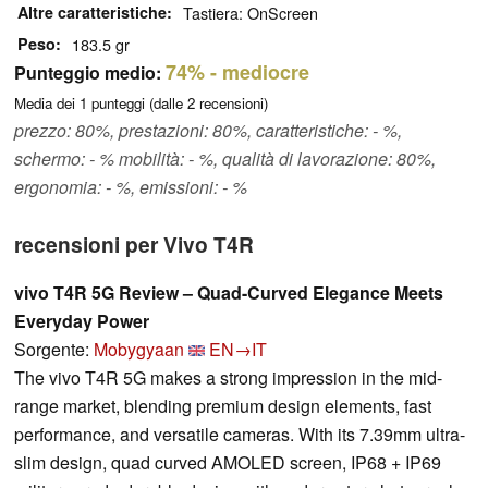
Altre caratteristiche
Tastiera: OnScreen
Peso
183.5 gr
74%
- mediocre
Punteggio medio:
Media dei
1
punteggi (dalle
2
recensioni)
prezzo: 80%, prestazioni: 80%, caratteristiche: - %,
schermo: - % mobilità: - %, qualità di lavorazione: 80%,
ergonomia: - %, emissioni: - %
recensioni per Vivo T4R
vivo T4R 5G Review – Quad-Curved Elegance Meets
Everyday Power
Sorgente:
Mobygyaan
EN→IT
The vivo T4R 5G makes a strong impression in the mid-
range market, blending premium design elements, fast
performance, and versatile cameras. With its 7.39mm ultra-
slim design, quad curved AMOLED screen, IP68 + IP69