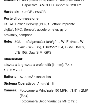
Capacitive, AMOLED, lucido: si, 120 Hz
Harddisk
128GB / 256GB
Porte di connessione
USB-C Power Delivery (PD), 1 Lettore impronte
digitali, NFC, Sensori: accelerometer, gyro,
proximity, compass
Rete
802.11 a/b/g/n/ac/ax (a/b/g/n = Wi-Fi 4/ac = Wi-
Fi 5/ax = Wi-Fi 6/), Bluetooth 5.4, GSM, UMTS,
LTE, 5G, Dual SIM, GPS
Dimensioni
altezza x larghezza x profondità (in mm): 7.4 x
163.3 x 76.7
Batteria
5700 mAh ioni di litio
Sistema Operativo
Android 15
Camera
Fotocamera Principale: 50 MPix (f/1.8) + 2MP
(f/2.4)
Fotocamera Secondaria: 32 MPix f/2.5