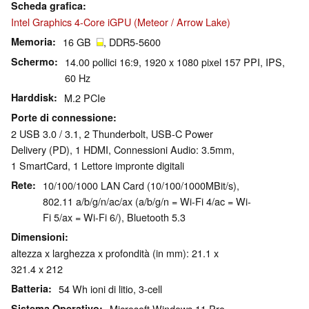
Scheda grafica
Intel Graphics 4-Core iGPU (Meteor / Arrow Lake)
Memoria
16 GB
, DDR5-5600
Schermo
14.00 pollici 16:9, 1920 x 1080 pixel 157 PPI, IPS,
60 Hz
Harddisk
M.2 PCIe
Porte di connessione
2 USB 3.0 / 3.1, 2 Thunderbolt, USB-C Power
Delivery (PD), 1 HDMI, Connessioni Audio: 3.5mm,
1 SmartCard, 1 Lettore impronte digitali
Rete
10/100/1000 LAN Card (10/100/1000MBit/s),
802.11 a/b/g/n/ac/ax (a/b/g/n = Wi-Fi 4/ac = Wi-
Fi 5/ax = Wi-Fi 6/), Bluetooth 5.3
Dimensioni
altezza x larghezza x profondità (in mm): 21.1 x
321.4 x 212
Batteria
54 Wh ioni di litio, 3-cell
Sistema Operativo
Microsoft Windows 11 Pro