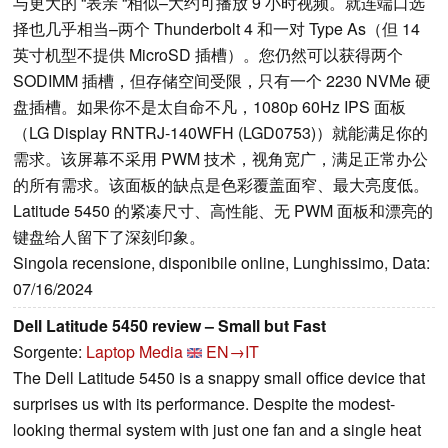
与更大的 “表亲 “相似–大约可播放 9 小时视频。就连端口选
择也几乎相当–两个 Thunderbolt 4 和一对 Type As（但 14
英寸机型不提供 MicroSD 插槽）。您仍然可以获得两个
SODIMM 插槽，但存储空间受限，只有一个 2230 NVMe 硬
盘插槽。如果你不是太自命不凡，1080p 60Hz IPS 面板
（LG Display RNTRJ-140WFH (LGD0753)）就能满足你的
需求。该屏幕不采用 PWM 技术，视角宽广，满足正常办公
的所有需求。该面板的缺点是色彩覆盖面窄、最大亮度低。
Latitude 5450 的紧凑尺寸、高性能、无 PWM 面板和漂亮的
键盘给人留下了深刻印象。
Singola recensione, disponibile online, Lunghissimo, Data:
07/16/2024
Dell Latitude 5450 review – Small but Fast
Sorgente:
Laptop Media
EN→IT
The Dell Latitude 5450 is a snappy small office device that
surprises us with its performance. Despite the modest-
looking thermal system with just one fan and a single heat