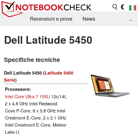
Recensioni e prove
News
...
Raccolta di recensioni
Info Techniche / Tips
Dell Latitude 5450
Guida agli acquisti
Search
Contact
Specifiche tecniche
Dell Latitude 5450 (
Latitude 5400
Serie
)
Processore
Intel Core Ultra 7 155U
12c/14t,
2 x 4.8 GHz Intel Redwood
Cove P-Core, 8 x 3.8 GHz Intel
Crestmont E-Core, 2 x 2.1 GHz
Intel Crestmont E-Core, Meteor
Lake-U