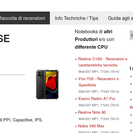
Raccolta di recensioni
Info Techniche / Tips
Guida agli a
Notebooks di
altri
SE
l
Produttori
e/o con
differente CPU
Realme C100i - Recensioni e
caratteristiche tecniche
I
Mali-G57 MP1, T7250 (T615)
Vivo Y05 - Recensioni e
Specifiche
Mali-G57 MP1, T7225 (T612)
Xiaomi Redmi A7 Pro
Mali-G57 MP1, T7250 (T615)
e
Realme Note 80
Mali-G57 MP1, T7250 (T615)
69 PPI, Capacitive, IPS,
Nubia V80 Max
Mali-G57 MP1, T7250 (T615)