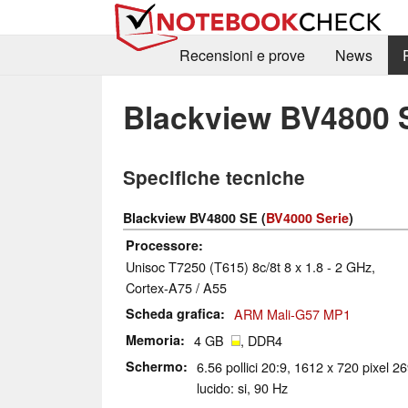
Recensioni e prove
News
Blackview BV4800 
Specifiche tecniche
Blackview BV4800 SE (
BV4000 Serie
)
Processore
Unisoc T7250 (T615) 8c/8t 8 x 1.8 - 2 GHz,
Cortex-A75 / A55
Scheda grafica
ARM Mali-G57 MP1
Memoria
4 GB
, DDR4
Schermo
6.56 pollici 20:9, 1612 x 720 pixel 2
lucido: si, 90 Hz