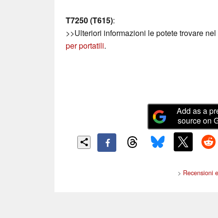
T7250 (T615)
:
>>Ulteriori informazioni le potete trovare nel
per portatili
.
Add as a pr
source on 
>
Recensioni e