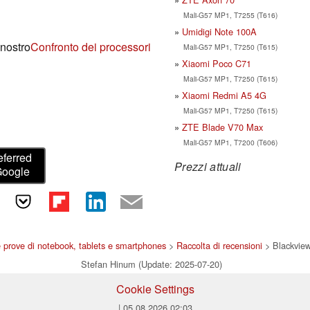
Mali-G57 MP1, T7255 (T616)
Umidigi Note 100A
 nostro
Confronto dei processori
Mali-G57 MP1, T7250 (T615)
Xiaomi Poco C71
Mali-G57 MP1, T7250 (T615)
Xiaomi Redmi A5 4G
Mali-G57 MP1, T7250 (T615)
ZTE Blade V70 Max
Mali-G57 MP1, T7200 (T606)
eferred
Prezzi attuali
Google
 prove di notebook, tablets e smartphones
>
Raccolta di recensioni
> Blackvie
Stefan Hinum (Update: 2025-07-20)
Cookie Settings
| 05.08.2026 02:03