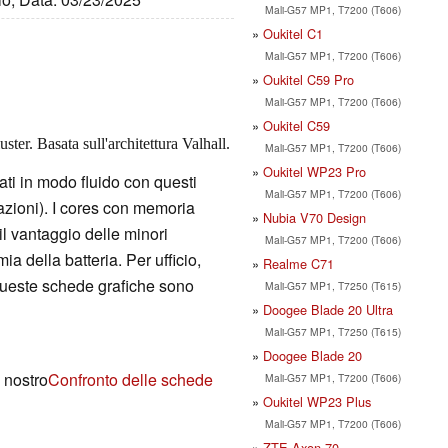
Mali-G57 MP1, T7200 (T606)
Oukitel C1
Mali-G57 MP1, T7200 (T606)
Oukitel C59 Pro
Mali-G57 MP1, T7200 (T606)
Oukitel C59
ter. Basata sull'architettura Valhall.
Mali-G57 MP1, T7200 (T606)
Oukitel WP23 Pro
ati in modo fluido con questi
Mali-G57 MP1, T7200 (T606)
tazioni). I cores con memoria
Nubia V70 Design
il vantaggio delle minori
Mali-G57 MP1, T7200 (T606)
a della batteria. Per ufficio,
Realme C71
 queste schede grafiche sono
Mali-G57 MP1, T7250 (T615)
Doogee Blade 20 Ultra
Mali-G57 MP1, T7250 (T615)
Doogee Blade 20
l nostro
Confronto delle schede
Mali-G57 MP1, T7200 (T606)
Oukitel WP23 Plus
Mali-G57 MP1, T7200 (T606)
ZTE Axon 70