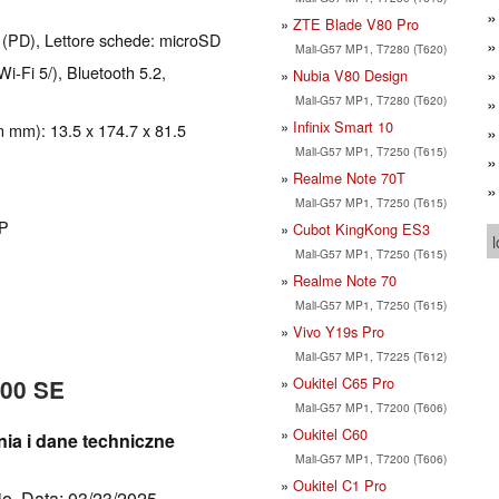
ZTE Blade V80 Pro
(PD), Lettore schede: microSD
Mali-G57 MP1, T7280 (T620)
Wi-Fi 5/), Bluetooth 5.2,
Nubia V80 Design
Mali-G57 MP1, T7280 (T620)
Infinix Smart 10
in mm): 13.5 x 174.7 x 81.5
Mali-G57 MP1, T7250 (T615)
Realme Note 70T
Mali-G57 MP1, T7250 (T615)
MP
Cubot KingKong ES3
l
Mali-G57 MP1, T7250 (T615)
Realme Note 70
Mali-G57 MP1, T7250 (T615)
Vivo Y19s Pro
Mali-G57 MP1, T7225 (T612)
Oukitel C65 Pro
800 SE
Mali-G57 MP1, T7200 (T606)
Oukitel C60
nia i dane techniczne
Mali-G57 MP1, T7200 (T606)
Oukitel C1 Pro
io, Data: 03/23/2025