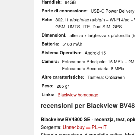
Harddisk
64GB
Porte di connessione
USB-C Power Delivery 
Rete
802.11 a/b/g/n/ac (a/b/g/n = Wi-Fi 4/ac = 
GSM, UMTS, LTE, Dual SIM, GPS
Dimensioni
altezza x larghezza x profondità (
Batteria
5100 mAh
Sistema Operativo
Android 15
Camera
Fotocamera Principale: 16 MPix + 2
Fotocamera Secondaria: 8 MPix
Altre caratteristiche
Tastiera: OnScreen
Peso
285 gr
Links
Blackview homepage
recensioni per Blackview BV4
Blackview BV4800 SE - recenzja, test, opi
Sorgente:
Unite4buy
PL→IT
Singola recensione, disponibile online, Med